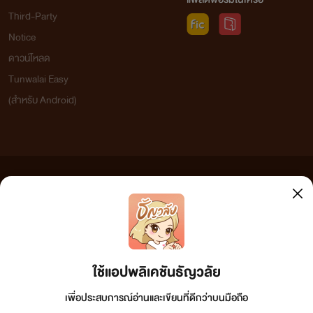
Third-Party
Notice
ดาวน์โหลด
Tunwalai Easy
(สำหรับ Android)
ข้อความที่ท่านได้อ่านจากเว็บไซต์นี้เกิดจากการเขียนโดยสาธารณชนและเผยแพร่โดยอัตโนมัติ ผู้ดูแล
เว็บไซต์แห่งนี้ไม่ได้เห็นด้วยและไม่ขอรับผิดชอบต่อข้อความใดๆ ทั้งสิ้น ดังนั้นผู้อ่านทุกท่านโปรดใช้
วิจารณญาณในการกลั่นกรองด้วยตนเอง และหากท่านพบข้อความใดๆ ที่ขัดต่อกฎหมายและศีลธรรม
กรุณาแจ้งมาที่ tunwalai@ookbee.com เพื่อทีมงานจะได้ดำเนินการในทันที ทั้งนี้ ทางเว็บไซต์ขอสงวน
ลิขสิทธิ์ตามพระราชบัญญัติลิขสิทธิ์ (ฉบับเพิ่มเติม) พ.ศ.2558
ใช้แอปพลิเคชันธัญวลัย
เพื่อประสบการณ์อ่านและเขียนที่ดีกว่าบนมือถือ