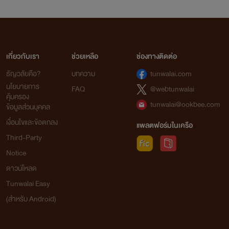
เกี่ยวกับเรา
ช่วยเหลือ
ช่องทางติดต่อ
ธัญวลัยคือ?
บทความ
tunwalai.com
นโยบายการ
FAQ
@webtunwalai
คุ้มครอง
tunwalai@ookbee.com
ข้อมูลส่วนบุคคล
เงื่อนไขและข้อตกลง
แพลตฟอร์มในเครือ
Third-Party
Notice
ดาวน์โหลด
Tunwalai Easy
(สำหรับ Android)