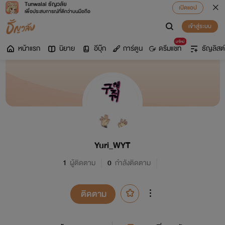
Tunwalai ธัญวลัย
เปิดแอป
เพื่อประสบการณ์ที่ดีกว่าบนมือถือ
เข้าสู่ระบบ
มาใหม่
หน้าแรก
นิยาย
อีบุ๊ก
การ์ตูน
ดรีมแชท
ธัญลิสต์
Yuri_WYT
1
ผู้ติดตาม
0
กำลังติดตาม
ติดตาม