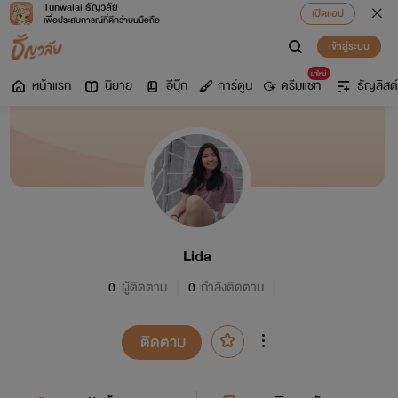
Tunwalai ธัญวลัย
เปิดแอป
เพื่อประสบการณ์ที่ดีกว่าบนมือถือ
เข้าสู่ระบบ
มาใหม่
หน้าแรก
นิยาย
อีบุ๊ก
การ์ตูน
ดรีมแชท
ธัญลิสต์
Lida
0
ผู้ติดตาม
0
กำลังติดตาม
ติดตาม