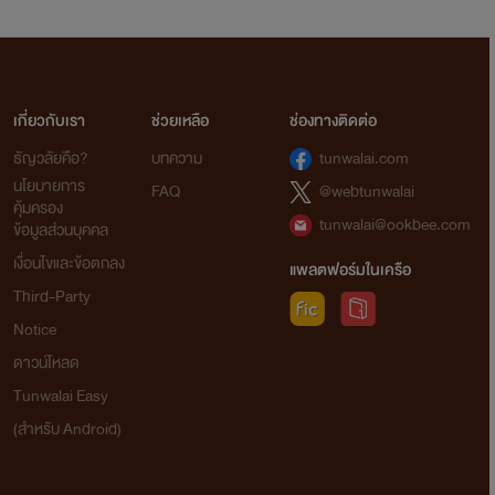
เกี่ยวกับเรา
ช่วยเหลือ
ช่องทางติดต่อ
ธัญวลัยคือ?
บทความ
tunwalai.com
นโยบายการ
FAQ
@webtunwalai
คุ้มครอง
tunwalai@ookbee.com
ข้อมูลส่วนบุคคล
เงื่อนไขและข้อตกลง
แพลตฟอร์มในเครือ
Third-Party
Notice
ดาวน์โหลด
Tunwalai Easy
(สำหรับ Android)