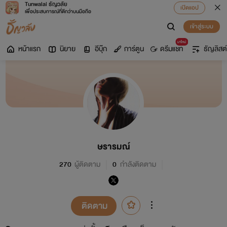
Tunwalai ธัญวลัย
เปิดแอป
เพื่อประสบการณ์ที่ดีกว่าบนมือถือ
เข้าสู่ระบบ
มาใหม่
หน้าแรก
นิยาย
อีบุ๊ก
การ์ตูน
ดรีมแชท
ธัญลิสต์
ษรารมณ์
270
ผู้ติดตาม
0
กำลังติดตาม
ติดตาม