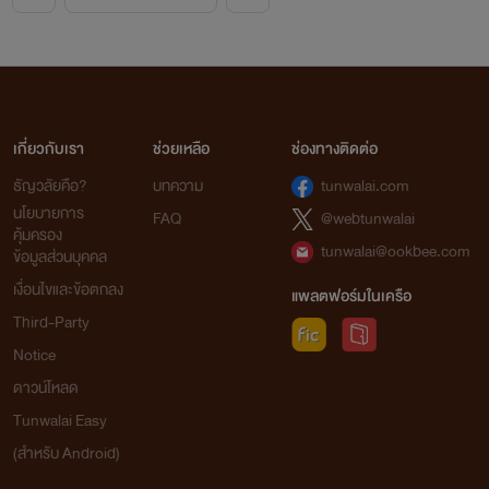
เกี่ยวกับเรา
ช่วยเหลือ
ช่องทางติดต่อ
ธัญวลัยคือ?
บทความ
tunwalai.com
นโยบายการ
FAQ
@webtunwalai
คุ้มครอง
tunwalai@ookbee.com
ข้อมูลส่วนบุคคล
เงื่อนไขและข้อตกลง
แพลตฟอร์มในเครือ
Third-Party
Notice
ดาวน์โหลด
Tunwalai Easy
(สำหรับ Android)