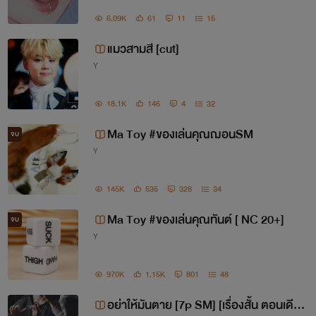
6.09K
61
11
15
แมวสามสี [cut]
Y
18.1K
146
4
32
Ma Toy #ของเล่นคุณฌอนSM
จบ
Y
145K
535
328
34
Ma Toy #ของเล่นคุณทันต์ [ NC 20+]
จบ
Y
970K
1.15K
801
48
อย่าให้มันตาย [7p SM] [เรื่องสั้น ตอนเดีย