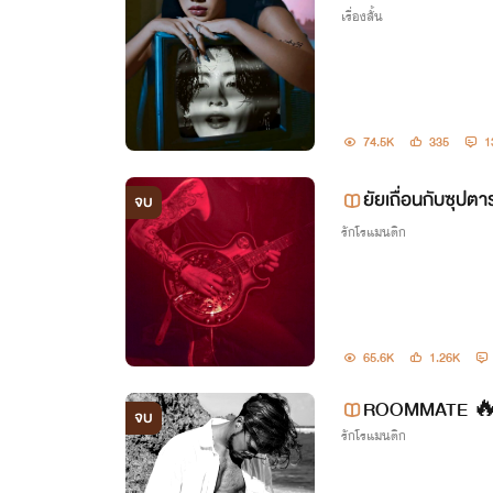
เรื่องสั้น
74.5K
335
1
ยัยเถื่อนกับซุป
จบ
รักโรแมนติก
65.6K
1.26K
ROOMMATE 
จบ
รักโรแมนติก