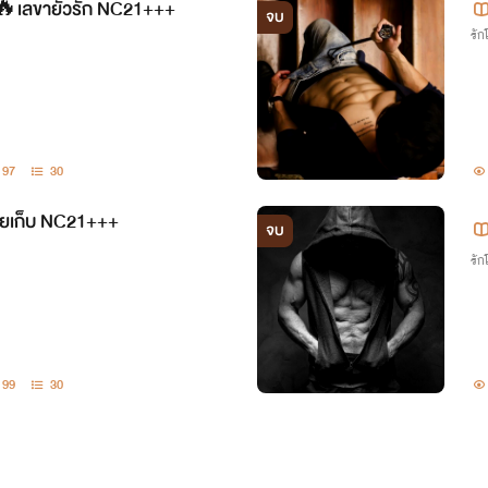
🔥เลขายั่วรัก NC21+++
จบ
รั
97
30
ียเก็บ NC21+++
จบ
รั
99
30