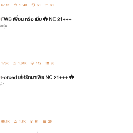
67.1K
1.54K
50
30
FWB เพื่อน หรือ เมีย🔥NC 21+++
ัยรุ่น
175K
1.84K
112
36
Forced เล่ห์รักมาเฟีย NC 21+++🔥
รติก
85.1K
1.7K
81
25