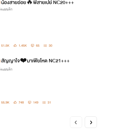
น้องสายอ่อย🔥พี่สายเปย์ NC20+++
กโรแมนติก
51.5K
1.45K
65
30
สัญญาใจ❤️มาเฟียโหด NC21+++
กโรแมนติก
55.9K
748
149
31