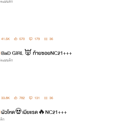
กโรแมนติก
41.5K
570
179
36
BaD GiRL 👿 ท้ายซอยNC21+++
กโรแมนติก
33.8K
782
131
36
ผัวโหด💀เมียแรด🔥NC21+++
รติก