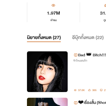
1.97M
31
เข้าชม
ถู
นิยายทั้งหมด (
27
)
อีบุ๊กทั้งหมด (
22
)
Bad 👑 Bitch!!
รักโรแมนติก
37.6K
365
2
❤️เรื่องสั้น (S