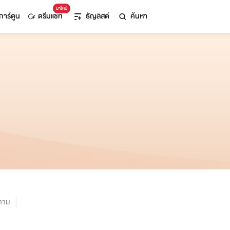
มาใหม่
การ์ตูน
ดรีมแชท
ธัญลิสต์
ค้นหา
ตาม