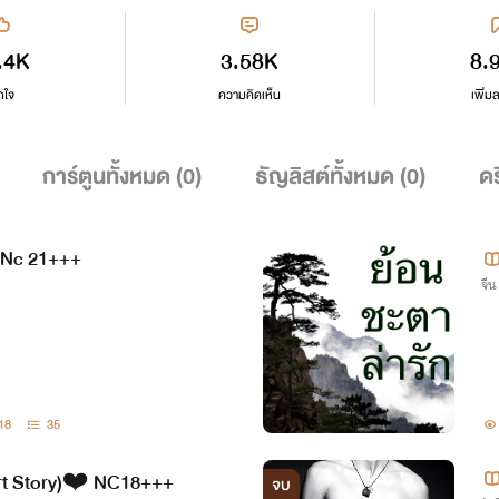
.4K
3.58K
8.
กใจ
ความคิดเห็น
เพิ่ม
การ์ตูนทั้งหมด (
0
)
ธัญลิสต์ทั้งหมด (
0
)
ดร
!Nc 21+++
จีน
18
35
hort Story)❤️ NC18+++
จบ