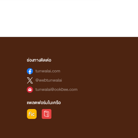
ช่องทางติดต่อ
tunwalai.com
@webtunwalai
tunwalai@ookbee.com
แพลตฟอร์มในเครือ