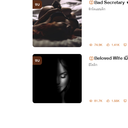
Bad Secretary 
จบ
รักโรแมนติก
74.9K
1.41K
Beloved Wife เม
จบ
อีโรติก
81.7K
1.56K