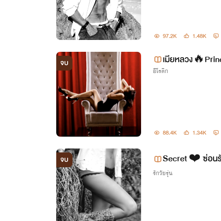
97.2K
1.48K
เมียหลวง🔥Prin
จบ
อีโรติก
88.4K
1.34K
Secret ❤️ ซ่อน
จบ
รักวัยรุ่น