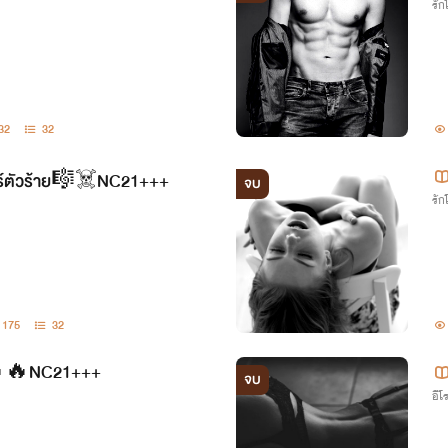
รั
32
32
ตาร์ตัวร้าย🎼☠️NC21+++
จบ
รั
175
32
🔥NC21+++
จบ
อีโ