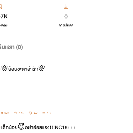
97K
0
ลงคลัง
ดาวน์โหลด
ีมแชท (
0
)
🌸ย้อนชะตาล่ารัก🌸
3.32K
113
42
16
เด็กน้อย😈อย่าอ่อยแรง!!!NC18+++