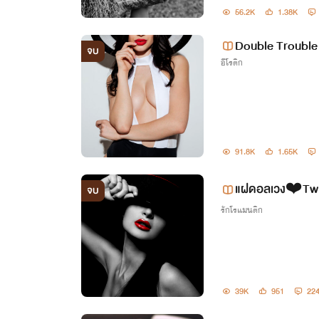
56.2K
1.38K
Double Trouble
จบ
อีโรติก
+ 2P,3P
91.8K
1.65K
แฝดอลเวง❤️Tw
จบ
รักโรแมนติก
39K
951
22