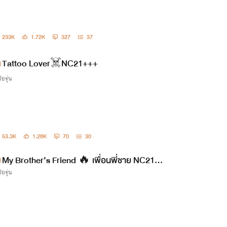
233K
1.72K
327
37
Tattoo Lover☠️NC21+++
ัยรุ่น
53.3K
1.28K
70
30
My Brother’s Friend 🔥 เพื่อนพี่ชาย NC21++
ัยรุ่น
+