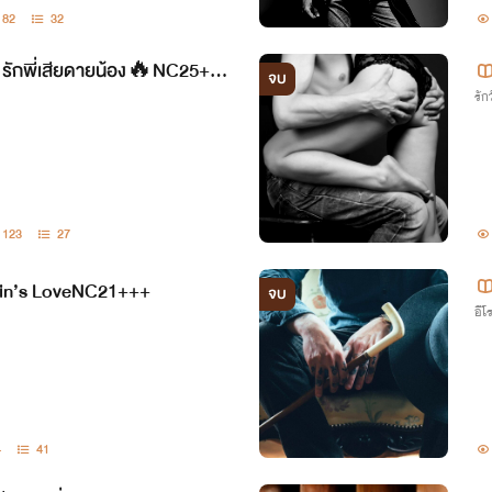
82
32
 รักพี่เสียดายน้อง🔥NC25++
จบ
รักว
123
27
in’s LoveNC21+++
จบ
อีโ
4
41