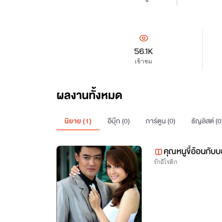
56.1K
เข้าชม
ผลงานทั้งหมด
นิยาย (
1
)
อีบุ๊ก (
0
)
การ์ตูน (
0
)
ธัญลิสต์ (
0
คุณหนูขี้อ้อนกับบอ
รักอีโรติก