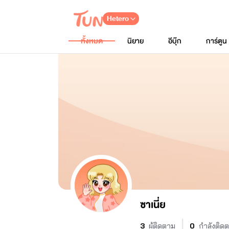
Hetero
ทั้งหมด
นิยาย
อีบุ๊ก
การ์ตูน
ซาเนี่ย
3
ผู้ติดตาม
0
กำลังติด