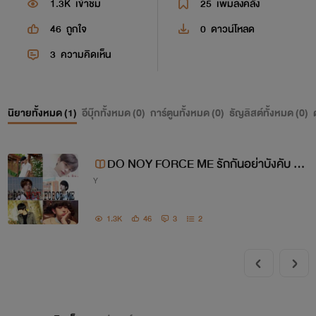
1.3K
เข้าชม
25
เพิ่มลงคลัง
46
ถูกใจ
0
ดาวน์โหลด
3
ความคิดเห็น
นิยายทั้งหมด (
1
)
อีบุ๊กทั้งหมด (
0
)
การ์ตูนทั้งหมด (
0
)
ธัญลิสต์ทั้งหมด (
0
)
DO NOY FORCE ME รักกันอย่าบังคับ N
Y
C18+++
1.3K
46
3
2