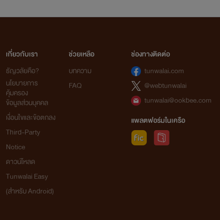
เกี่ยวกับเรา
ช่วยเหลือ
ช่องทางติดต่อ
ธัญวลัยคือ?
บทความ
tunwalai.com
นโยบายการ
FAQ
@webtunwalai
คุ้มครอง
tunwalai@ookbee.com
ข้อมูลส่วนบุคคล
เงื่อนไขและข้อตกลง
แพลตฟอร์มในเครือ
Third-Party
Notice
ดาวน์โหลด
Tunwalai Easy
(สำหรับ Android)