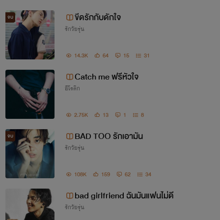
ขีดรักกับดักใจ
จบ
รักวัยรุ่น
14.3K
64
15
31
Catch me ฟรีหัวใจ
อีโรติก
2.75K
13
1
8
BAD TOO รักเอามัน
จบ
รักวัยรุ่น
108K
159
62
34
bad girlfriend ฉันมันแฟนไม่ดี
รักวัยรุ่น