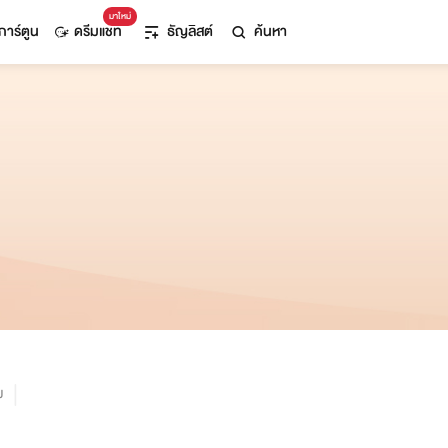
มาใหม่
การ์ตูน
ดรีมแชท
ธัญลิสต์
ค้นหา
ม