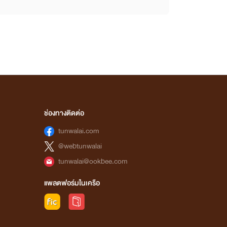
ช่องทางติดต่อ
tunwalai.com
@webtunwalai
tunwalai@ookbee.com
แพลตฟอร์มในเครือ