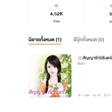
4.52K
เข้าชม
ถู
นิยายทั้งหมด (
1
)
อีบุ๊กทั้งหมด (
0
)
สัญญารักนิรันดร์
อีโรติก
1.33K
32
0