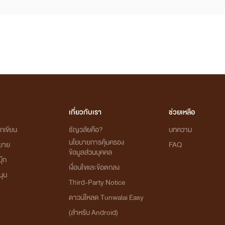
เกี่ยวกับเรา
ช่วยเหลือ
กเขียน
ธัญวลัยคือ?
บทความ
นโยบายการคุ้มครอง
ิยาย
FAQ
ข้อมูลส่วนบุคคล
ุ๊ก
เงื่อนไขและข้อตกลง
นุน
Third-Party Notice
ดาวน์โหลด Tunwalai Easy
(สำหรับ Android)