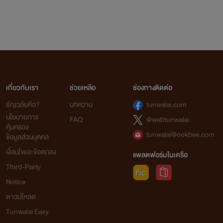
เกี่ยวกับเรา
ช่วยเหลือ
ช่องทางติดต่อ
ธัญวลัยคือ?
บทความ
tunwalai.com
นโยบายการ
FAQ
@webtunwalai
คุ้มครอง
tunwalai@ookbee.com
ข้อมูลส่วนบุคคล
เงื่อนไขและข้อตกลง
แพลตฟอร์มในเครือ
Third-Party
Notice
ดาวน์โหลด
Tunwalai Easy