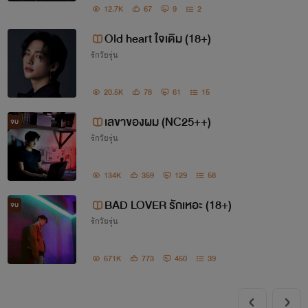
ะเอาชีวิตรอดจากผู้ชายคนนั้นไปได้อย่างไรกัน!!
12.7K
67
9
2
Old heart ใจเดิม (18+)
รักวัยรุ่น
20.5K
78
61
15
เลขาของผม (NC25++)
จบ
รักวัยรุ่น
134K
359
129
58
BAD LOVER รักเหอะ (18+)
จบ
รักวัยรุ่น
671K
773
450
39