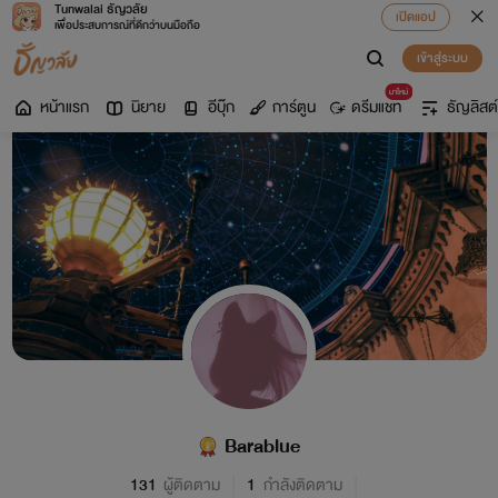
Tunwalai ธัญวลัย
เปิดแอป
เพื่อประสบการณ์ที่ดีกว่าบนมือถือ
เข้าสู่ระบบ
มาใหม่
หน้าแรก
นิยาย
อีบุ๊ก
การ์ตูน
ดรีมแชท
ธัญลิสต์
Barablue
131
ผู้ติดตาม
1
กำลังติดตาม