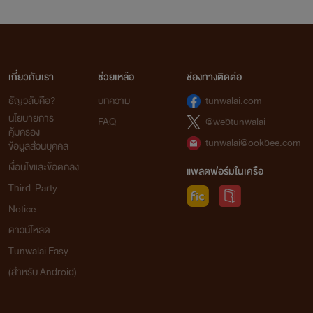
เกี่ยวกับเรา
ช่วยเหลือ
ช่องทางติดต่อ
ธัญวลัยคือ?
บทความ
tunwalai.com
นโยบายการ
FAQ
@webtunwalai
คุ้มครอง
tunwalai@ookbee.com
ข้อมูลส่วนบุคคล
เงื่อนไขและข้อตกลง
แพลตฟอร์มในเครือ
Third-Party
Notice
ดาวน์โหลด
Tunwalai Easy
(สำหรับ Android)