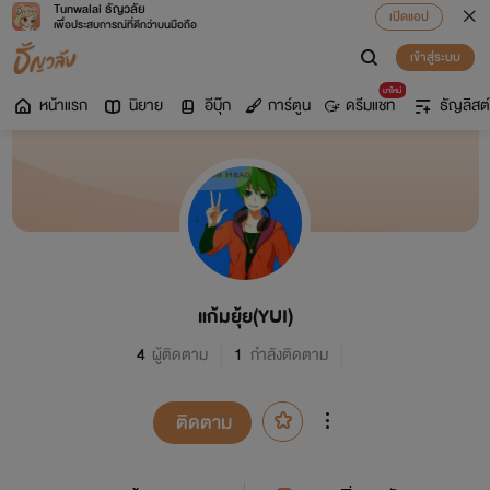
Tunwalai ธัญวลัย
เปิดแอป
เพื่อประสบการณ์ที่ดีกว่าบนมือถือ
เข้าสู่ระบบ
มาใหม่
หน้าแรก
นิยาย
อีบุ๊ก
การ์ตูน
ดรีมแชท
ธัญลิสต์
แก้มยุ้ย(YUI)
4
ผู้ติดตาม
1
กำลังติดตาม
ติดตาม