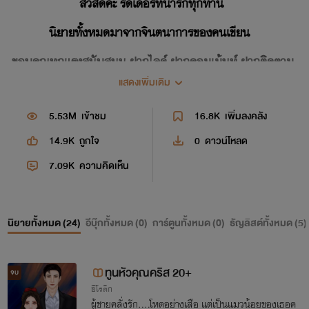
สวัสดีค่ะ รีดเดอร์ที่น่ารักทุกท่าน
นิยายทั้งหมดมาจากจินตนาการของคนเขียน
ขอบคุณทุกแรงสนับสนุน ฝากไลค์ ฝากคอมเม้นท์ ฝากติดตาม
ด้วยนะคะ
แสดงเพิ่มเติม
5.53M
เข้าชม
16.8K
เพิ่มลงคลัง
เริ่มแต่งนิยาย 20 ต.ค.60
14.9K
ถูกใจ
0
ดาวน์โหลด
7.09K
ความคิดเห็น
THANK YOU
นิยายทั้งหมด (
24
)
อีบุ๊กทั้งหมด (
0
)
การ์ตูนทั้งหมด (
0
)
ธัญลิสต์ทั้งหมด (
5
)
ทูนหัวคุณคริส 20+
จบ
อีโรติก
ผู้ชายคลั่งรัก....โหดอย่างเสือ แต่เป็นแมวน้อยของเธอค