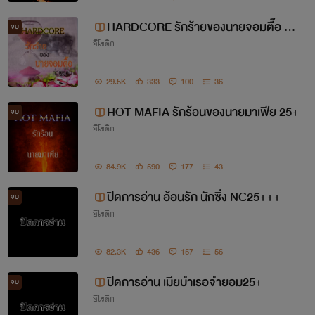
HARDCORE รักร้ายของนายจอมตื๊อ NC
จบ
อีโรติก
25+(รักจับกด)
29.5K
333
100
36
HOT MAFIA รักร้อนของนายมาเฟีย 25+
จบ
อีโรติก
84.9K
590
177
43
ปิดการอ่าน อ้อนรัก นักซิ่ง NC25+++
จบ
อีโรติก
82.3K
436
157
56
ปิดการอ่าน เมียบำเรอจำยอม25+
จบ
อีโรติก