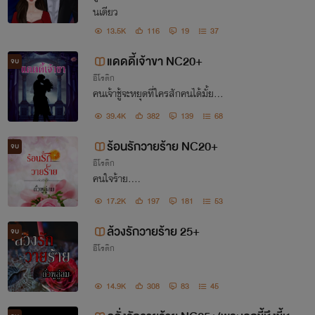
นเดียว
13.5K
116
19
37
แดดดี้เจ้าขา NC20+
จบ
อีโรติก
คนเจ้าชู้จะหยุดที่ใครสักคนได้มั้ย...
39.4K
382
139
68
ร้อนรักวายร้าย NC20+
จบ
อีโรติก
คนใจร้าย....
17.2K
197
181
53
ล้วงรักวายร้าย 25+
จบ
อีโรติก
14.9K
308
83
45