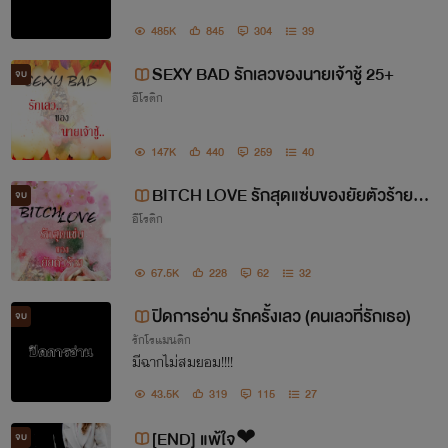
485K
845
304
39
SEXY BAD รักเลวของนายเจ้าชู้ 25+
จบ
อีโรติก
147K
440
259
40
BITCH LOVE รักสุดแซ่บของยัยตัวร้าย 2
จบ
อีโรติก
5+
67.5K
228
62
32
ปิดการอ่าน รักครั้งเลว (คนเลวที่รักเธอ)
จบ
รักโรแมนติก
มีฉากไม่สมยอม!!!!
43.5K
319
115
27
[END] แพ้ใจ❤
จบ