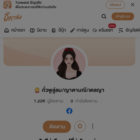
Tunwalai ธัญวลัย
เปิดแอป
เพื่อประสบการณ์ที่ดีกว่าบนมือถือ
เข้าสู่ระบบ
มาใหม่
หน้าแรก
นิยาย
อีบุ๊ก
การ์ตูน
ดรีมแชท
ธัญลิสต์
ถั่วพูลู่ลม/ญาดามณี/เดลญา
1.22K
ผู้ติดตาม
0
กำลังติดตาม
ติดตาม