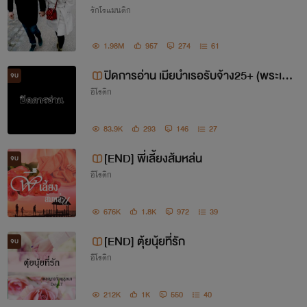
รักโรแมนติก
1.98M
957
274
61
ปิดการอ่าน เมียบำเรอรับจ้าง25+ (พระเอ
จบ
อีโรติก
กหื่นมาก นางเอกปากจัด)
83.9K
293
146
27
[END] พี่เลี้ยงส้มหล่น
จบ
อีโรติก
676K
1.8K
972
39
[END] ตุ้ยนุ้ยที่รัก
จบ
อีโรติก
212K
1K
550
40