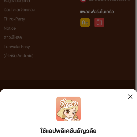
ข้อมูลส่วนบุคคล
เงื่อนไขและข้อตกลง
แพลตฟอร์มในเครือ
Third-Party
Notice
ดาวน์โหลด
Tunwalai Easy
(สำหรับ Android)
ข้อความที่ท่านได้อ่านจากเว็บไซต์นี้เกิดจากการเขียนโดยสาธารณชนและเผยแพร่โดยอัตโนมัติ ผู้ดูแล
เว็บไซต์แห่งนี้ไม่ได้เห็นด้วยและไม่ขอรับผิดชอบต่อข้อความใดๆ ทั้งสิ้น ดังนั้นผู้อ่านทุกท่านโปรดใช้
วิจารณญาณในการกลั่นกรองด้วยตนเอง และหากท่านพบข้อความใดๆ ที่ขัดต่อกฎหมายและศีลธรรม
กรุณาแจ้งมาที่ tunwalai@ookbee.com เพื่อทีมงานจะได้ดำเนินการในทันที ทั้งนี้ ทางเว็บไซต์ขอสงวน
ลิขสิทธิ์ตามพระราชบัญญัติลิขสิทธิ์ (ฉบับเพิ่มเติม) พ.ศ.2558
ใช้แอปพลิเคชันธัญวลัย