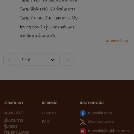
นิยาย Y NC+18 Sex love เสิร์ฟรัก
นิยาย อีโรติก NC+20 ฟ้าล้อมดาว
นิยาย Y สายน่ารักมากแผนการ My
loving boy รักวุ่นวานนายตัวแสบ
ช่วยติดตามด้วยนะครับ
ตอบกลับ (0)
<
>
เกี่ยวกับเรา
ช่วยเหลือ
ช่องทางติดต่อ
ธัญวลัยคือ?
บทความ
tunwalai.com
นโยบายการ
FAQ
@webtunwalai
คุ้มครอง
tunwalai@ookbee.com
ข้อมูลส่วนบุคคล