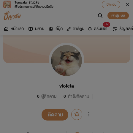
Tunwalai ธัญวลัย
เปิดแอป
เพื่อประสบการณ์ที่ดีกว่าบนมือถือ
เข้าสู่ระบบ
มาใหม่
หน้าแรก
นิยาย
อีบุ๊ก
การ์ตูน
ดรีมแชท
ธัญลิสต์
violeta
0
ผู้ติดตาม
8
กำลังติดตาม
ติดตาม