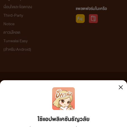
เงื่อนไขและข้อตกลง
แพลตฟอร์มในเครือ
Third-Party
Notice
ดาวน์โหลด
Tunwalai Easy
(สำหรับ Android)
ข้อความที่ท่านได้อ่านจากเว็บไซต์นี้เกิดจากการเขียนโดยสาธารณชนและเผยแพร่โดยอัตโนมัติ ผู้ดูแล
เว็บไซต์แห่งนี้ไม่ได้เห็นด้วยและไม่ขอรับผิดชอบต่อข้อความใดๆ ทั้งสิ้น ดังนั้นผู้อ่านทุกท่านโปรดใช้
วิจารณญาณในการกลั่นกรองด้วยตนเอง และหากท่านพบข้อความใดๆ ที่ขัดต่อกฎหมายและศีลธรรม
กรุณาแจ้งมาที่ tunwalai@ookbee.com เพื่อทีมงานจะได้ดำเนินการในทันที ทั้งนี้ ทางเว็บไซต์ขอสงวน
ลิขสิทธิ์ตามพระราชบัญญัติลิขสิทธิ์ (ฉบับเพิ่มเติม) พ.ศ.2558
ใช้แอปพลิเคชันธัญวลัย