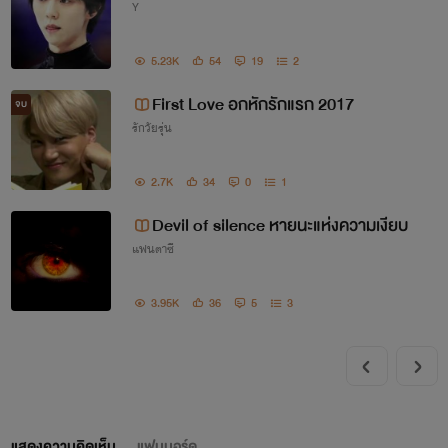
Y
5.23K
54
19
2
First Love อกหักรักแรก 2017
จบ
รักวัยรุ่น
2.7K
34
0
1
Devil of silence หายนะแห่งความเงียบ
แฟนตาซี
3.95K
36
5
3
แสดงความคิดเห็น
แฟนบอร์ด