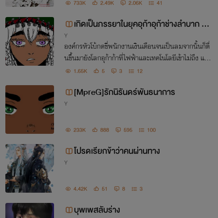
733K
2.49K
2.06K
41
เกิดเป็นภรรยาในยุคอุก้าอุก้าช่างลำบาก (M
Y
pregจริงๆไม่ได้โม้)
องค์กรหัวโบ้กดขี่พนักงานเงินเดือนจนเป็นลมจากนั้นก็ตื่
นขึ้นมายังโลกอุก้าก้าที่ไฟฟ้าและเทคโนโลยีเข้าไม่ถึง แถม
ผมยังต้องแต่งงานกับชาเจฮัน คนป่าหล่อล่ำกล้ามโตที่พูด
1.65K
5
3
12
ไปทีไรก็เข้าใจคนละเรื่อง จะบ้าตายโว้ย
[MpreG]รักนิรันดร์พันธนาการ
Y
233K
888
595
100
โปรดเรียกข้าว่าคนผ่านทาง
Y
4.42K
51
8
3
บุพเพสลับร่าง