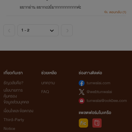
อยากอ่าน อยากเปย์มากกกกกกกกกค่ะ
ตอบกลับ (1)
<
>
เกี่ยวกับเรา
ช่วยเหลือ
ช่องทางติดต่อ
ธัญวลัยคือ?
บทความ
tunwalai.com
นโยบายการ
FAQ
@webtunwalai
คุ้มครอง
tunwalai@ookbee.com
ข้อมูลส่วนบุคคล
เงื่อนไขและข้อตกลง
แพลตฟอร์มในเครือ
Third-Party
Notice