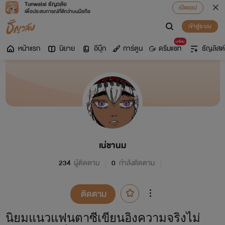
Tunwalai ธัญวลัย
เปิดแอป
เพื่อประสบการณ์ที่ดีกว่าบนมือถือ
เข้าสู่ระบบ
มาใหม่
หน้าแรก
นิยาย
อีบุ๊ก
การ์ตูน
ดรีมแชท
ธัญลิสต์
เน่ชานม
234
ผู้ติดตาม
0
กำลังติดตาม
ติดตาม
นิยมแนวแฟนตาซีเขียนอิงความจริงไม่