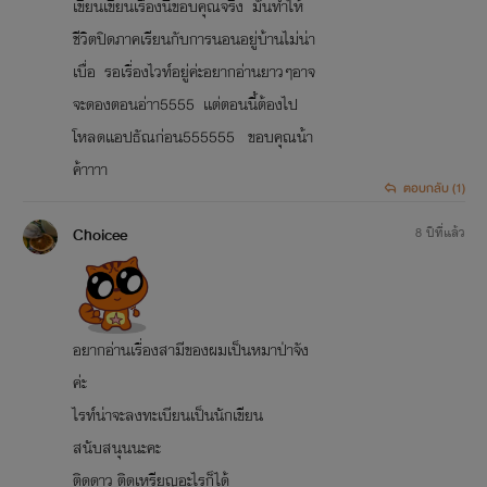
เขียนเขียนเรื่องนี้ขอบคุณจริง​ มันทำให้
ชีวิตปิดภาคเรียนกับการนอนอยู่บ้านไม่น่า
เบื่อ​ รอเรื่องไวท์อยู่ค่ะอยากอ่านยาวๆอาจ
จะดองตอนอ่าา5555​ เเต่ตอนนี้ต้องไป
โหลดเเอปธัณก่อน555555​ ขอบคุณน้า
ค้าาาา
ตอบกลับ (1)
Choicee
8 ปีที่แล้ว
อยากอ่านเรื่อง สามีของผมเป็นหมาป่าจัง
ค่ะ
ไรท์น่าจะลงทะเบียนเป็นนักเขียน
สนับสนุนนะคะ
ติดดาว ติดเหรียญอะไรก็ได้