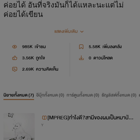
ค่อยได้ อันที่จริงมันก็ได้แหละนะแต่ไม่
ค่อยได้เขียน
บางทีก็อยากแยกร่างได้เหมือนนารูโตะจะ
แสดงเพิ่มเติม
ได้เขียนทุกเรื่องที่มีอยู่ในหัวได้
985K
เข้าชม
5.58K
เพิ่มลงคลัง
ตอนนี้กำลังกลุ้มเรื่องบางเรื่องที่ตั้งใจเขียน
3.56K
ถูกใจ
0
ดาวน์โหลด
ให้เป็นเรื่องสั้นแต่ดันกลายเป็นเรื่องยาว
2.69K
ความคิดเห็น
และเรื่องยาวบางเรื่องที่เขียนไปๆมาๆก็
อยากให้เป็นเรื่องสั้น
นิยายทั้งหมด (
7
)
อีบุ๊กทั้งหมด (
0
)
การ์ตูนทั้งหมด (
0
)
ธัญลิสต์ทั้งหมด (
0
)
[MPREG]ทำไงดี?สามีของผมเป็นหมาป่
Y
า!?