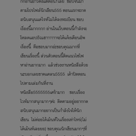
กกอ่านยาวตั้งเเต่ตอน1เลย​ ชอบจนมา
ตามโปรไฟล์นักเขียน555​ ตอนเเรกจะกด
สนับสนุนเเต่ไรท์ไม่ได้ลงทะเบียน​ ชอบ
เรื่องนี้มากกกก​ อ่านในเว็บตอนนี้กำลังจะ
โหลดเเอปธัณฮาาาาาาจะได้เเจ้งเตือนอัพ
เรื่องนี้​ คือชอบมากอ่ะขอบคุณมากที่
เขียนเรื่องนี้​ ส่วนตัวตอนนี้ติดเเนวไซไฟ
หาอ่านยากมาก​ เเล้วช่วงงานหนังสือด้วย
นะบอกเลยขาดเเคลน5555​ เค้าปิดตอน
ไปตามเล่มกันที่งาน
หนังสือ5555555เศร้ามาก​ ชอบเรื่อง
ไวท์มากสนุกมากๆค่ะ​ ติดตามอยู่อยากกด
สนับสนุนมากอยากเป็นกำลังใจให้นัก
เขียน​ ไม่ค่อยได้เม้นท์ในเรื่องเท่าไหร่(ไม่
ได้เม้นท์เลยยย)​ ขอบคุณนักเขียนมากๆที่