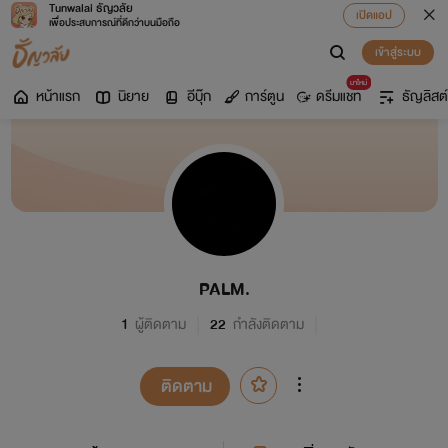
Tunwalai ธัญวลัย
เปิดแอป
เพื่อประสบการณ์ที่ดีกว่าบนมือถือ
เข้าสู่ระบบ
มาใหม่
หน้าแรก
นิยาย
อีบุ๊ก
การ์ตูน
ดรีมแชท
ธัญลิสต์
PALM.
1
ผู้ติดตาม
22
กำลังติดตาม
ติดตาม