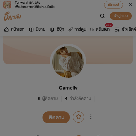
Tunwalai ธัญวลัย
เปิดแอป
เพื่อประสบการณ์ที่ดีกว่าบนมือถือ
เข้าสู่ระบบ
มาใหม่
หน้าแรก
นิยาย
อีบุ๊ก
การ์ตูน
ดรีมแชท
ธัญลิสต์
Camelly
8
ผู้ติดตาม
4
กำลังติดตาม
ติดตาม