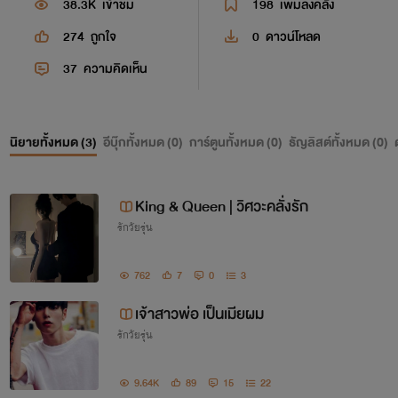
38.3K
เข้าชม
198
เพิ่มลงคลัง
274
ถูกใจ
0
ดาวน์โหลด
37
ความคิดเห็น
นิยายทั้งหมด (
3
)
อีบุ๊กทั้งหมด (
0
)
การ์ตูนทั้งหมด (
0
)
ธัญลิสต์ทั้งหมด (
0
)
King & Queen | วิศวะคลั่งรัก
รักวัยรุ่น
762
7
0
3
เจ้าสาวพ่อ เป็นเมียผม
รักวัยรุ่น
9.64K
89
15
22