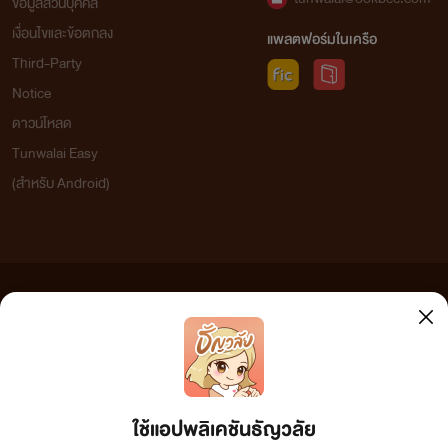
ข้อมูลส่วนบุคคล
เงื่อนไขและข้อตกลง
แพลตฟอร์มในเครือ
Third-Party
Notice
ดาวน์โหลด
Tunwalai Easy
(สำหรับ Android)
ข้อความที่ท่านได้อ่านจากเว็บไซต์นี้เกิดจากการเขียนโดยสาธารณชนและเผยแพร่โดยอัตโนมัติ ผู้ดูแล
เว็บไซต์แห่งนี้ไม่ได้เห็นด้วยและไม่ขอรับผิดชอบต่อข้อความใดๆ ทั้งสิ้น ดังนั้นผู้อ่านทุกท่านโปรดใช้
วิจารณญาณในการกลั่นกรองด้วยตนเอง และหากท่านพบข้อความใดๆ ที่ขัดต่อกฎหมายและศีลธรรม
กรุณาแจ้งมาที่ tunwalai@ookbee.com เพื่อทีมงานจะได้ดำเนินการในทันที ทั้งนี้ ทางเว็บไซต์ขอสงวน
ลิขสิทธิ์ตามพระราชบัญญัติลิขสิทธิ์ (ฉบับเพิ่มเติม) พ.ศ.2558
ใช้แอปพลิเคชันธัญวลัย