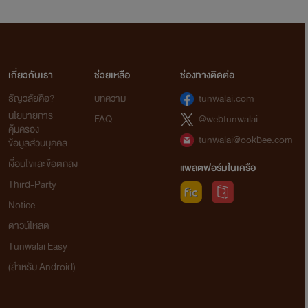
เกี่ยวกับเรา
ช่วยเหลือ
ช่องทางติดต่อ
ธัญวลัยคือ?
บทความ
tunwalai.com
นโยบายการ
FAQ
@webtunwalai
คุ้มครอง
tunwalai@ookbee.com
ข้อมูลส่วนบุคคล
เงื่อนไขและข้อตกลง
แพลตฟอร์มในเครือ
Third-Party
Notice
ดาวน์โหลด
Tunwalai Easy
(สำหรับ Android)