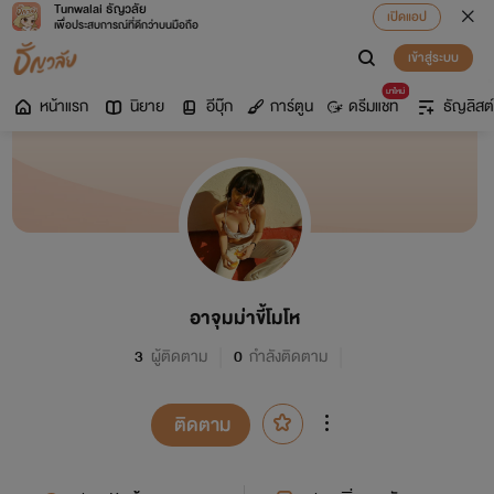
Tunwalai ธัญวลัย
เปิดแอป
เพื่อประสบการณ์ที่ดีกว่าบนมือถือ
เข้าสู่ระบบ
มาใหม่
หน้าแรก
นิยาย
อีบุ๊ก
การ์ตูน
ดรีมแชท
ธัญลิสต์
อาจุมม่าขี้โมโห
3
ผู้ติดตาม
0
กำลังติดตาม
ติดตาม