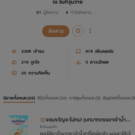
ณ วันที่วุ่นวาย
61
ผู้ติดตาม
4
กำลังติดตาม
ติดตาม
238K
เข้าชม
874
เพิ่มลงคลัง
218
ถูกใจ
0
ดาวน์โหลด
50
ความคิดเห็น
นิยายทั้งหมด (
22
)
อีบุ๊กทั้งหมด (
22
)
การ์ตูนทั้งหมด (
0
)
ธัญลิสต์ทั้งหมด (
0
จอมขวัญจะไม่ทน! (บทบาทภรรยาเจ้าน้ำต
รักโรแมนติก
า ฉันขอลาออก)
​ทะลุมิติมาเป็นภรรยาเจ้าน้ำตาที่โดนโขกสับ แถมสามีตัวร้