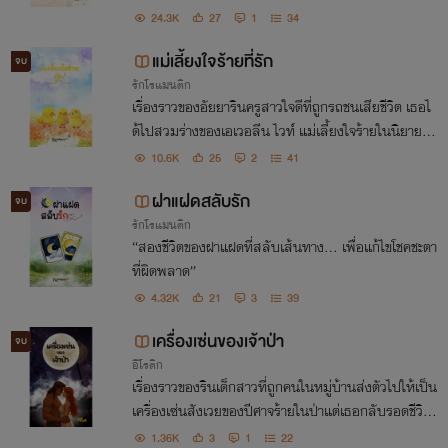
นแปรเปลี่ยนเป็นความรักนิรันดร์ที่ผูกพันสองหัวใจไว้ด้ว
24.3K
27
1
34
ยกันตลอดไป
แม่เลี้ยงใจร้ายที่รัก
จบ
รักโรแมนติก
เรื่องราวของอัยยารินครูสาวใจดีที่ถูกรถชนเสียชีวิต เธอไ
ด้ไปสวมร่างของเอเวอลีน ไวท์ แม่เลี้ยงใจร้ายในนิยายเพื่
อแก้ไขจุดจบของนางร้าย เธอจำเป็นต้องเปลี่ยนนิสัยของ
10.6K
25
2
41
ลูกเลี้ยงที่มีต่อเธอ!
ฝาแฝดสลับรัก
จบ
รักโรแมนติก
“สองชีวิตของฝาแฝดที่สลับเส้นทาง... เพื่อแก้ไขโชคชะตา
ที่ผิดพลาด”
4.32K
21
3
39
เครื่องเซ่นของเจ้าป่า
จบ
อีโรติก
เรื่องราวของรินเด็กสาวที่ถูกคนในหมู่บ้านส่งตัวไปให้เป็น
เครื่องเซ่นสังเวยของปีศาจร้ายในป่าแต่เธอกลับรอดชีวิตเ
พราะความช่วยเหลือของพรานป่า เขาให้ที่พักพิงและให้ค
1.36K
3
1
22