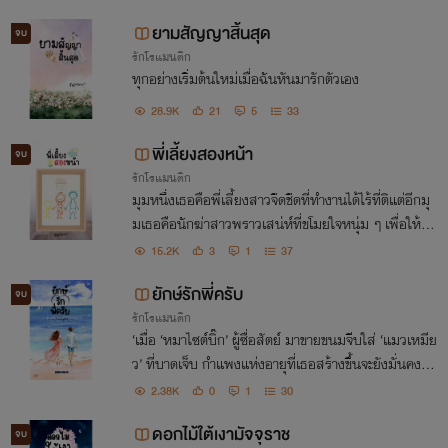
วามช่วยเหลือจนเธอตกหลุมรักโดยไม่รู้ตัว
ยามสัญญาสิ้นสุด
จบ
รักโรแมนติก
ทุกอย่างเริ่มต้นใหม่เมื่อฉันหันมารักตัวเอง
28.9K
21
5
33
พี่เลี้ยงสองหน้า
จบ
รักโรแมนติก
มุมหนึ่งเธอคือพี่เลี้ยงสาวจืดชืดที่ทำงานได้ไร้ที่ติแต่อีกมุ
มเธอคือนักฆ่าสาวพราวเสน่ห์ที่ขโมยใจหนุ่ม ๆ เพื่อให้ได้
สิ่งที่ต้องการ แต่ไม่ว่าจะเป็นเธอคนไหนก็สามารถทำให้หั
15.2K
3
1
37
วใจของมาเฟียลูกติดสั่นคลอนได้ทุกที
ยักษ์รักพี่ครับ
จบ
รักโรแมนติก
‘เมื่อ ‘หมาไซต์บิ๊ก’ ผู้ซื่อสัตย์ มาขายขนมจีบใส่ ‘แมวเหมีย
ว’ ที่บาดเจ็บ กำแพงแห่งอายุที่เธอสร้างขึ้นจะยังมั่นคงอยู่
ได้อย่างไร… เมื่อทุกๆ วันที่อยู่ใกล้เขา กำแพงนั้นกลับเริ่
2.38K
0
1
30
มมีรอยร้าวลงทุกที’
ดอกไม้ใต้เงามัจจุราช
จบ