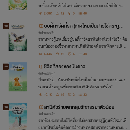
ายยังเกลียดเข้าไส้เพราะคิดว่าเธอวางยาเขาเมื่อสี่ปีก่อน!​ข
อปฏิเสธคำครหาแล้วอุ้มลูกชายสุดที่รักหนีดีกว่าแต่พอเธ
2.08K
12
0
46
อยื่นใบหย่า สามีกลับไม่ยอม !
บอดี้การ์ดที่รัก (เกิดใหม่เป็นสาวใช้ตระกูลม
จบ
รักโรแมนติก
าเฟีย)
จากทหารผู้โดดเดี่ยวสู่บอดี้การ์ดสาวในโลกใหม่ "ไอริ" ต้อ
งปกป้องสองจิ๋วทายาทมาเฟียให้รอดพ้นจากศึกสายเลือด
แต่ไหงเจ้านายหนุ่มสุดหล่ออย่าง "เพย์ตัน" กลับจ้องจะยื่
4.44K
12
4
43
นใบสมัครขอเป็นคนดูแลหัวใจเธอเสียเอง!
ชีวิตที่สองของนับดาว
จบ
รักโรแมนติก
“ในชาตินี้... ฉันจะนับหนึ่งใหม่ในอ้อมกอดของนาย และ
นายจะเป็นอสูรเพียงตนเดียวที่ฉันรักหมดหัวใจ”
10.1K
19
2
33
สามีตัวร้ายตกหลุมรักภรรยาตัวน้อย
จบ
รักโรแมนติก
จากตัวประกอบในชีวิตที่เขาไม่เคยชายตาสู่ผู้กุมหัวใจมาเฟี
ยปากปีจอในคืนติดเกาะร้างบททดสอบจากความหมางเมิ