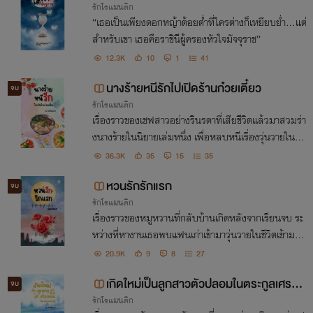
รักโรแมนติก
“เธอเป็นเพียงดอกหญ้าต้อยต่ำที่ใครต่างก็เหยียบย่ำ...แต่
สำหรับเขา เธอคือราชินีผู้ครองหัวใจมัจจุราช”
12.3K
10
1
41
นางร้ายหนีรักไปเปิดร้านก๋วยเตี๋ยว
จบ
รักโรแมนติก
เรื่องราวของเชฟสาวอย่างรินรดาที่เสียชีวิตแล้วมาสวมร่า
งนางร้ายในนิยายเล่มหนึ่ง เพื่อหลบหนีเรื่องวุ่นวายในคร
อบครัวที่เธอเป็นส่วนเกินเธอจึงเต็มใจแต่งงานไปเป็นเจ้า
36.3K
35
15
35
สาวของจิรเมธ เรื่องราวป่วนๆจึงเริ่มขึ้น
หวนรักรักแรก
จบ
รักโรแมนติก
เรื่องราวของหมูหวานที่กลับบ้านเกิดหลังจากเรียนจบ ระ
หว่างที่หางานเธอพบแฟนเก่าเข้ามาวุ่นวายในชีวิตเข้ามา
ทำให้ใจเธอสั่นไหวด้วยคำว่า…พี่คิดถึงเธอ…
20.9K
9
8
27
เกิดใหม่เป็นลูกสาวตัวปลอมในตระกูลเศรษ
จบ
รักโรแมนติก
ฐี