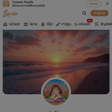
Tunwalai ธัญวลัย
เปิดแอป
เพื่อประสบการณ์ที่ดีกว่าบนมือถือ
เข้าสู่ระบบ
มาใหม่
หน้าแรก
นิยาย
อีบุ๊ก
การ์ตูน
ดรีมแชท
ธัญลิสต์