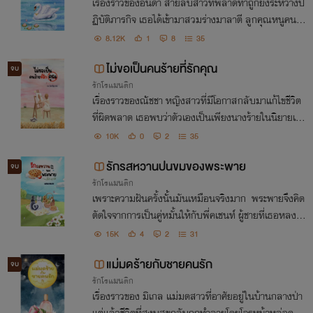
เรื่องราวของอันดา สายลับสาวที่พลาดท่าถูกยิงระหว่างป
ฏิบัติภารกิจ เธอได้เข้ามาสวมร่างมาลาตี ลูกคุณหนูคนเล็
กผู้เอาแต่ใจ นางร้ายในนิยายเรื่องคนรักผิดตัว เธอจึงเปลี่
8.12K
1
8
35
ยนแปลงตัวเองเพื่อที่จะได้มีความสุข
ไม่ขอเป็นคนร้ายที่รักคุณ
จบ
รักโรแมนติก
เรื่องราวของณัชชา หญิงสาวที่มีโอกาสกลับมาแก้ไขชีวิต
ที่ผิดพลาด เธอพบว่าตัวเองเป็นเพียงนางร้ายในนิยายเล่
มหนึ่ง ชาติที่แล้วเธอไล่ตามสามีจนลืมดูแลลูกตัวน้อย แ
10K
0
2
35
ต่ชาตินี้เธอจะเลี้ยงดูลูกสาวอย่างมีความสุข
รักรสหวานปนขมของพระพาย
จบ
รักโรแมนติก
เพราะความฝันครั้งนั้นมันเหมือนจริงมาก พระพายจึงคิด
ตัดใจจากการเป็นคู่หมั้นให้กับพี่คเชนท์ ผู้ชายที่เธอหลงรั
กมาตั้งแต่เด็ก แต่น่าเสียดายเธอเป็นยัยน่ารำคาญสำหรับ
15K
4
2
31
เขา
แม่มดร้ายกับชายคนรัก
จบ
รักโรแมนติก
เรื่องราวของ มิเกล แม่มดสาวที่อาศัยอยู่ในบ้านกลางป่า
แต่แล้วชีวิตที่สงบสุขกลับถูกทำลายโดยโจรหน้าหล่อคนห