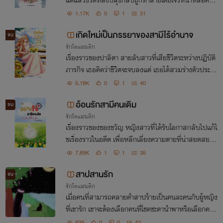
นึ่งเธอลงโทษโดยทำให้เขากลายเป็นทาสแต่เหตุใด เขาถึง
1.17K
0
1
31
กลายมาเป็นสามีของเธอไปได้ล่ะ!
เกิดใหม่เป็นภรรยาของสามีไร้อำนาจ
จบ
รักโรแมนติก
เรื่องราวของปาลิตา สายลับสาวที่เสียชีวิตระหว่างปฏิบัติ
ภารกิจ เธอคิดว่าชีวิตจะจบลงแต่ เธอได้สวมร่างตัวประกอ
บในนิยายของน้องสาวเป็นแคทเทอรีน ซัลลิแวน หญิงส
5.18K
0
1
40
าวดวงอาภัพ เธอถูกบังคับให้แต่งงานกับมาเฟียขี้โรค
อ้อนรักสามีคนเดิม
จบ
รักโรแมนติก
เรื่องราวของของขวัญ หญิงสาวที่ได้รับโอกาสกลับไปแก้ไ
ขเรื่องราวในอดีต เพื่อหลีกเลี่ยงความตายที่น่าสยดสยอง
แต่ทำไมท่านนางฟ้าถึงพาเธอย้อนมาโดยปราศจากความ
7.89K
1
1
35
ทรงจำ แล้วเธอจะทำอะไรต่อไปล่ะทีนี้ !
สาปสานรัก
จบ
รักโรแมนติก
เมื่อคนที่สามารถคลายคำสาปร้ายเป็นคนละคนกับผู้หญิง
ที่เขารัก เขาจะต้องเลือกคนที่โชคชะตานำพาหรือเลือกคน
ที่เป็นเจ้าของดวงใจ
829
0
0
43