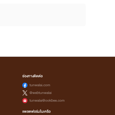
ช่องทางติดต่อ
tunwalai.com
@webtunwalai
tunwalai@ookbee.com
แพลตฟอร์มในเครือ