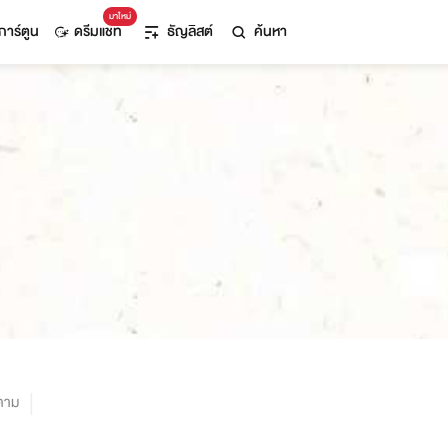
มาใหม่
การ์ตูน
ดรีมแชท
ธัญลิสต์
ค้นหา
ตาม