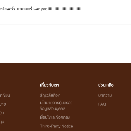
ร์รี่ พอตเตอร์ และ yaoiiiiiiiiiiiiiiiiiiiiiiiiiiiiiiiiiiiiii
เกี่ยวกับเรา
ช่วยเหลือ
กเขียน
ธัญวลัยคือ?
บทความ
นโยบายการคุ้มครอง
ิยาย
FAQ
ข้อมูลส่วนบุคคล
ุ๊ก
เงื่อนไขและข้อตกลง
นุน
Third-Party Notice