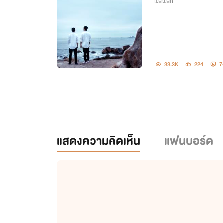
แฟนฟิก
ort/Song Fic]
33.3K
224
7
แสดงความคิดเห็น
แฟนบอร์ด