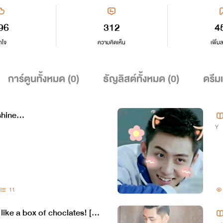
96
312
4
กใจ
ความคิดเห็น
เพิ่ม
การ์ตูนทั้งหมด (
0
)
ธัญลิสต์ทั้งหมด (
0
)
ดรีม
hine...
Y
11
 like a box of choclates! [Sh