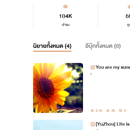
104K
5
เข้าชม
ถู
นิยายทั้งหมด (
4
)
อีบุ๊กทั้งหมด (
0
)
You are my suns
Y
2.1K
25
0
[YuZhou] Life is