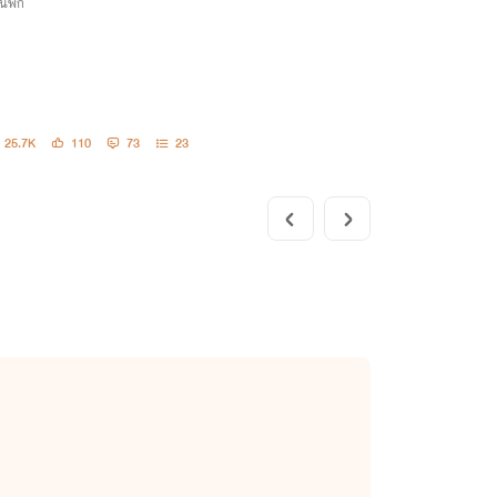
นฟิก
25.7K
110
73
23