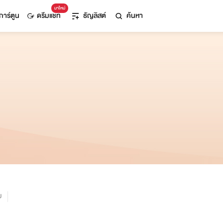
มาใหม่
การ์ตูน
ดรีมแชท
ธัญลิสต์
ค้นหา
ม