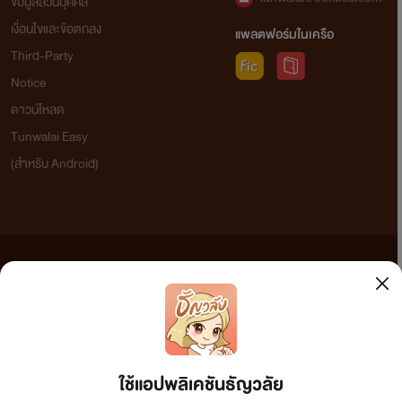
ข้อมูลส่วนบุคคล
เงื่อนไขและข้อตกลง
แพลตฟอร์มในเครือ
Third-Party
Notice
ดาวน์โหลด
Tunwalai Easy
(สำหรับ Android)
ข้อความที่ท่านได้อ่านจากเว็บไซต์นี้เกิดจากการเขียนโดยสาธารณชนและเผยแพร่โดยอัตโนมัติ ผู้ดูแล
เว็บไซต์แห่งนี้ไม่ได้เห็นด้วยและไม่ขอรับผิดชอบต่อข้อความใดๆ ทั้งสิ้น ดังนั้นผู้อ่านทุกท่านโปรดใช้
วิจารณญาณในการกลั่นกรองด้วยตนเอง และหากท่านพบข้อความใดๆ ที่ขัดต่อกฎหมายและศีลธรรม
กรุณาแจ้งมาที่ tunwalai@ookbee.com เพื่อทีมงานจะได้ดำเนินการในทันที ทั้งนี้ ทางเว็บไซต์ขอสงวน
ลิขสิทธิ์ตามพระราชบัญญัติลิขสิทธิ์ (ฉบับเพิ่มเติม) พ.ศ.2558
ใช้แอปพลิเคชันธัญวลัย