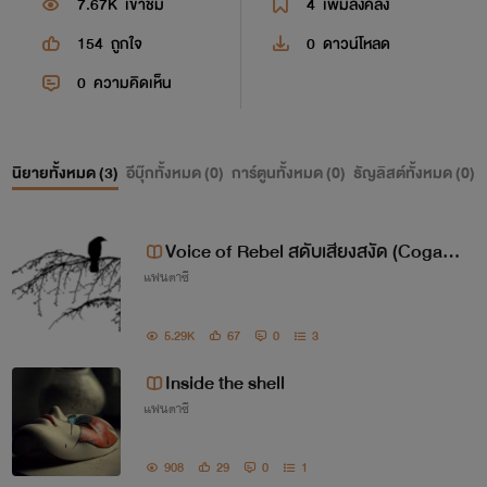
7.67K
เข้าชม
4
เพิ่มลงคลัง
154
ถูกใจ
0
ดาวน์โหลด
0
ความคิดเห็น
นิยายทั้งหมด (
3
)
อีบุ๊กทั้งหมด (
0
)
การ์ตูนทั้งหมด (
0
)
ธัญลิสต์ทั้งหมด (
0
)
Voice of Rebel สดับเสียงสงัด (Cogadh
แฟนตาซี
Crow อีกาแห่งวินาศกรรม รีไรต์)
5.29K
67
0
3
Inside the shell
แฟนตาซี
908
29
0
1