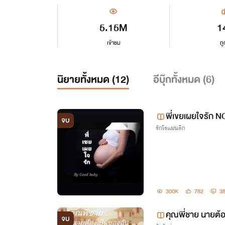
5.15M
1
เข้าชม
ถู
นิยายทั้งหมด (
12
)
อีบุ๊กทั้งหมด (
6
)
พี่เขยเผยใจรัก 
จบ
รักโรแมนติก
300K
782
3
คุณพี่ชาย นายต้
จบ