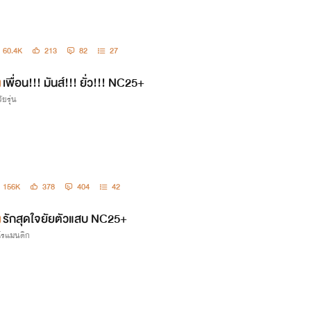
60.4K
213
82
27
เพื่อน!!! มันส์!!! ยั่ว!!! NC25+
ัยรุ่น
156K
378
404
42
รักสุดใจยัยตัวแสบ NC25+
กโรแมนติก