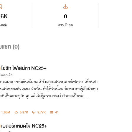
.6K
0
ลงคลัง
ดาวน์โหลด
มแชท (
0
)
โซ่รัก ไฟเสน่หา NC25+
กโรแมนติก
ราะแผนการข่มขืนขโมยสเปิร์มสุดแสนจะเพอร์เฟคจากเพื่อนชา
นสนิทของตัวเองมาวันนั้น ทำให้วันนี้เธอต้องมาทนรู้สึกผิดทุก
้งที่เห็นเขาอยู่กับลูกแล้วไม่รู้ความจริงว่าตัวเองเป็นพ่อ....
1.65M
5.37K
3.77K
41
เผลอรักหมดใจ NC25+