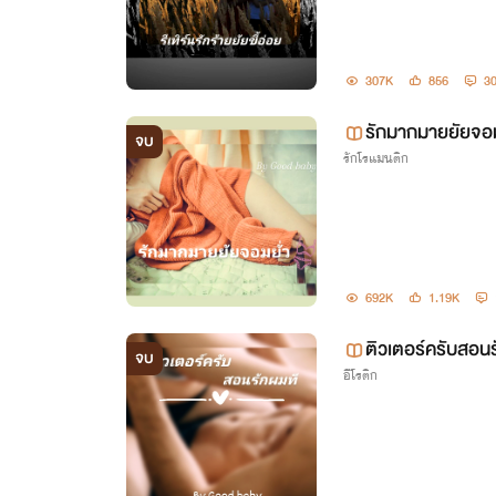
307K
856
3
รักมากมายยัยจอ
จบ
รักโรแมนติก
692K
1.19K
ติวเตอร์ครับสอน
จบ
อีโรติก
) ( จบแล้วติดเหร