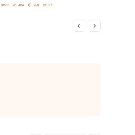
327K
404
253
37