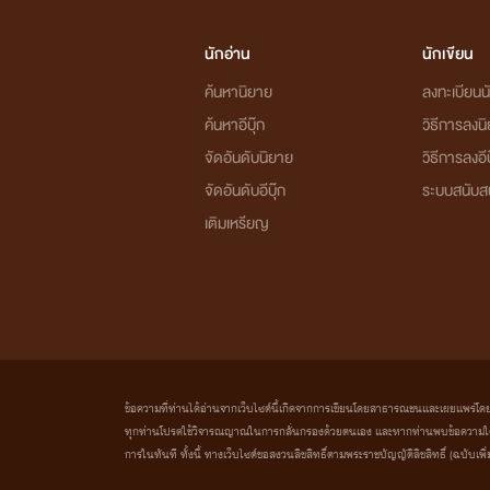
นักอ่าน
นักเขียน
ค้นหานิยาย
ลงทะเบียนนั
ค้นหาอีบุ๊ก
วิธีการลงน
จัดอันดับนิยาย
วิธีการลงอีบ
จัดอันดับอีบุ๊ก
ระบบสนับส
เติมเหรียญ
ข้อความที่ท่านได้อ่านจากเว็บไซต์นี้เกิดจากการเขียนโดยสาธารณชนและเผยแพร่โดยอัตโน
ทุกท่านโปรดใช้วิจารณญาณในการกลั่นกรองด้วยตนเอง และหากท่านพบข้อความใดๆ 
การในทันที ทั้งนี้ ทางเว็บไซต์ขอสงวนลิขสิทธิ์ตามพระราชบัญญัติลิขสิทธิ์ (ฉบับเพิ