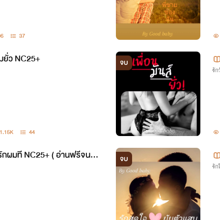
06
37
มยั่ว NC25+
จบ
รักว
1.15K
44
รักผมที NC25+ ( อ่านฟรีจนจบ
จบ
รั
ียญนะคะ )