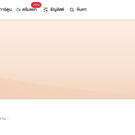
มาใหม่
การ์ตูน
ดรีมแชท
ธัญลิสต์
ค้นหา
ตาม