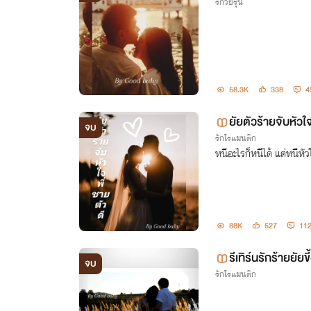
รักวัยรุ่น
นจบ)
58.3K
338
4
ยัยตัวร้ายจับหัว
จบ
รักโรแมนติก
หนีอะไรก็หนีได้ แต่หนีหัว
88K
527
11
รีเทิร์นรักร้ายยั
จบ
รักโรแมนติก
y Goodbaby