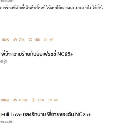
กโรแมนติก
ราะเรื่องที่เกิดขึ้นในคืนนั้นทำให้เธอได้ของแถมมาแบบไม่ได้ตั้งใ
152K
704
158
40
พี่ว้ากวายร้ายกับยัยเฟรชชี่ NC25+
ัยรุ่น
885K
2.52K
1.1K
52
Full Love หลงรักนาย พี่ชายของฉัน NC25+
กโรแมนติก