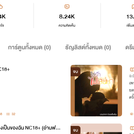
4K
8.24K
13
กใจ
ความคิดเห็น
เพิ่ม
การ์ตูนทั้งหมด (
0
)
ธัญลิสต์ทั้งหมด (
0
)
ดรี
NC18+
จบ
รั
เพ
ยค
ครั
88
32
องเป็นของฉัน NC18+ (อ่านฟรีจ
จบ