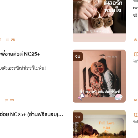
รั
เพ
จ!!
9
28
ใจพี่ชายตัวดี NC25+
จบ
รักว
ใจตัวเองหนีเท่าไหร่ก็ไม่พ้น!!
2
29
ยขี้อ่อย NC25+ (อ่านฟรีจนจบ) b
จบ
รั