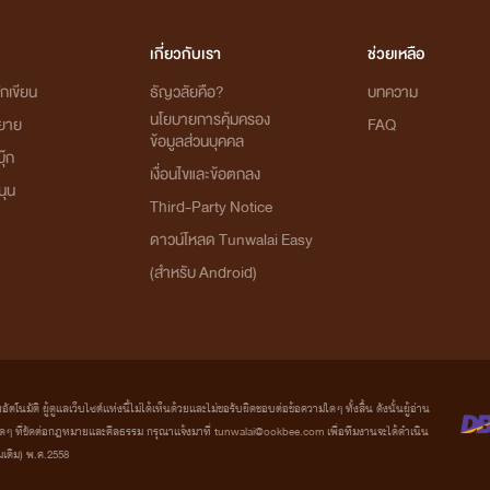
เกี่ยวกับเรา
ช่วยเหลือ
กเขียน
ธัญวลัยคือ?
บทความ
นโยบายการคุ้มครอง
ิยาย
FAQ
ข้อมูลส่วนบุคคล
ุ๊ก
เงื่อนไขและข้อตกลง
นุน
Third-Party Notice
ดาวน์โหลด Tunwalai Easy
(สำหรับ Android)
มัติ ผู้ดูแลเว็บไซต์แห่งนี้ไม่ได้เห็นด้วยและไม่ขอรับผิดชอบต่อข้อความใดๆ ทั้งสิ้น ดังนั้นผู้อ่าน
ที่ขัดต่อกฎหมายและศีลธรรม กรุณาแจ้งมาที่ tunwalai@ookbee.com เพื่อทีมงานจะได้ดำเนิน
่มเติม) พ.ศ.2558