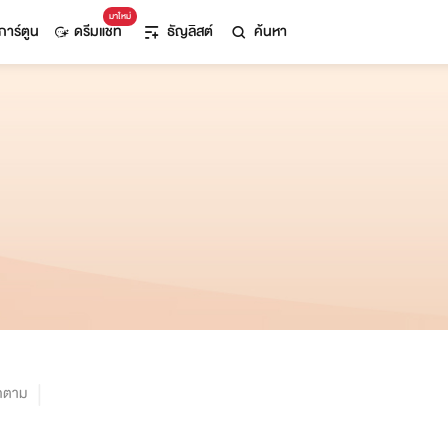
มาใหม่
การ์ตูน
ดรีมแชท
ธัญลิสต์
ค้นหา
ิดตาม