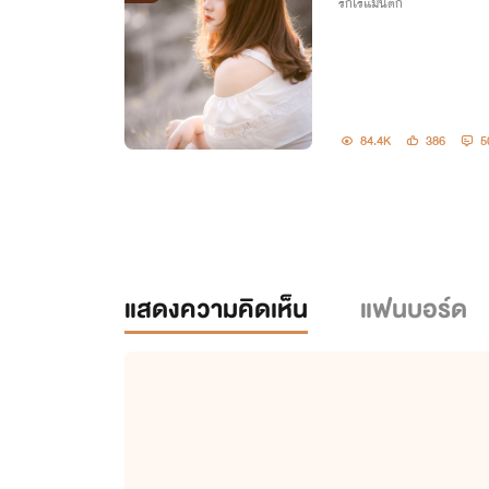
รักโรแมนติก
84.4K
386
5
แสดงความคิดเห็น
แฟนบอร์ด