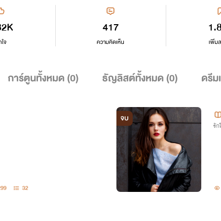
82K
417
1.
กใจ
ความคิดเห็น
เพิ่ม
การ์ตูนทั้งหมด (
0
)
ธัญลิสต์ทั้งหมด (
0
)
ดรีม
จบ
รั
299
32