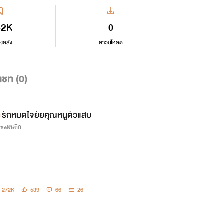
82K
0
ลงคลัง
ดาวน์โหลด
แชท (
0
)
รักหมดใจยัยคุณหนูตัวแสบ
กโรแมนติก
272K
539
66
26