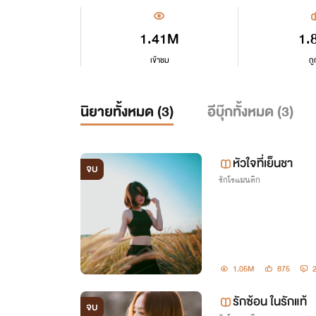
1.41M
1.
เข้าชม
ถู
นิยายทั้งหมด (
3
)
อีบุ๊กทั้งหมด (
3
)
หัวใจที่เย็นชา
จบ
รักโรแมนติก
1.05M
875
รักซ้อน ในรักแท้
จบ