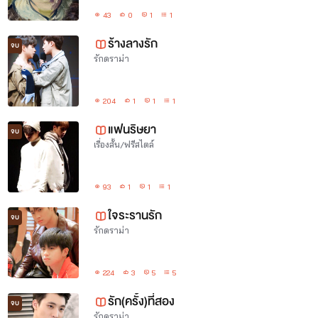
43
0
1
1
ร้างลางรัก
จบ
รักดราม่า
204
1
1
1
แฟนริษยา
จบ
เรื่องสั้น/ฟรีสไตล์
93
1
1
1
ใจระรานรัก
จบ
รักดราม่า
224
3
5
5
รัก(ครั้ง)​ที่สอง
จบ
รักดราม่า