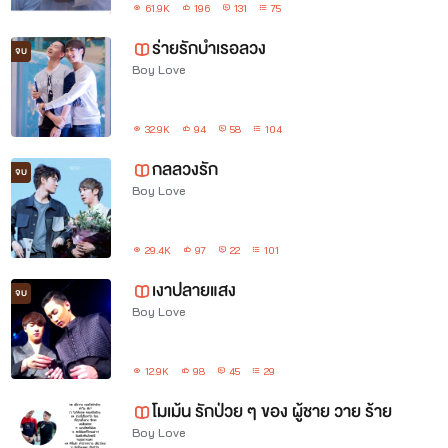
61.9K
196
131
75
ร่ายรักบำเรอลวง
จบ
Boy Love
32.9K
94
58
104
กลลวงรัก
จบ
Boy Love
29.4K
97
22
101
เงาปลายแสง
จบ
Boy Love
12.9K
98
45
29
โมเม้น รักป่วย ๆ ของ ผู้ชาย วาย ร้าย
Boy Love