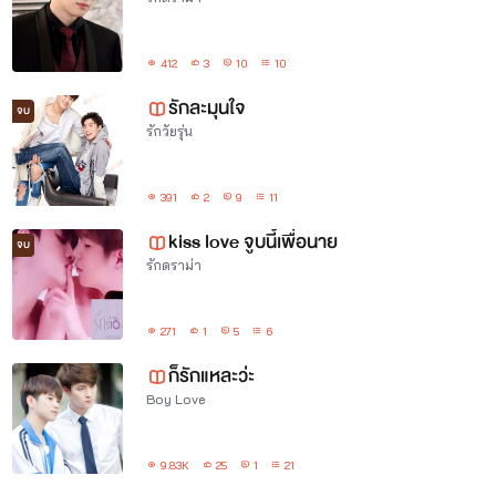
412
3
10
10
รักละมุนใจ
จบ
รักวัยรุ่น
391
2
9
11
kiss​ love จูบนี้เพื่อนาย
จบ
รักดราม่า
271
1
5
6
ก็รักแหละว่ะ
Boy Love
9.83K
25
1
21