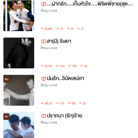
...ฝากรัก....เก็บหัวใจ....พิชิตพี่ชาย(สุดหล่อ)....
Boy Love
8.26K
74
19
21
สา(มี) ริษยา
Boy Love
32.6K
144
128
52
ปมรัก..วิบัตเสน่หา
จบ
Boy Love
28.2K
179
88
52
ปราถนา (รัก)ร้าย
จบ
Boy Love