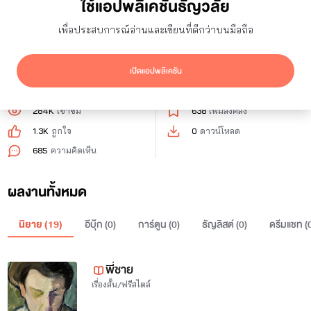
ใช้แอปพลิเคชันธัญวลัย
23
ผู้ติดตาม
0
กำลังติดตาม
เพื่อประสบการณ์อ่านและเขียนที่ดีกว่าบนมือถือ
ติดตาม
เปิดแอปพลิเคชัน
284K
เข้าชม
638
เพิ่มลงคลัง
1.3K
ถูกใจ
0
ดาวน์โหลด
685
ความคิดเห็น
ผลงานทั้งหมด
นิยาย (
19
)
อีบุ๊ก (
0
)
การ์ตูน (
0
)
ธัญลิสต์ (
0
)
ดรีมแชท (
พี่ชาย
เรื่องสั้น/ฟรีสไตล์