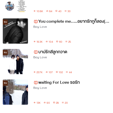
10.8K
84
40
30
You complete me.....อยากรักกูก็ลอง(ดิว่ะ).....
จบ
Boy Love
19.3K
104
60
25
บาปรักสีลูกกวาด
จบ
Boy Love
23.7K
107
102
44
waiting For Love รอรัก
จบ
Boy Love
13K
90
28
20