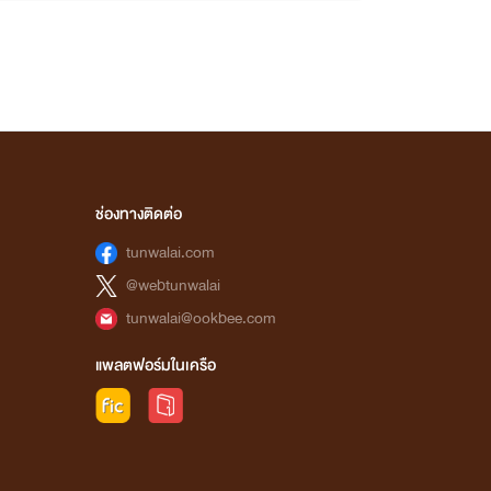
ช่องทางติดต่อ
tunwalai.com
@webtunwalai
tunwalai@ookbee.com
แพลตฟอร์มในเครือ