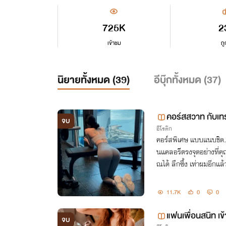
725K
2
เข้าชม
ถู
นิยายทั้งหมด (
39
)
อีบุ๊กทั้งหมด (
37
)
คอร์สสวาท กับเทร
จบ
อีโรติก
คอร์สพิเศษ แบบแนบชิด... ถ
นแคลอรีตรงจุดอย่างที่ค
ณได้ ลึกซึ้ง เท่าผมอีกแล้
11.7K
0
0
แฟนเพื่อนสนิท เข้
จบ