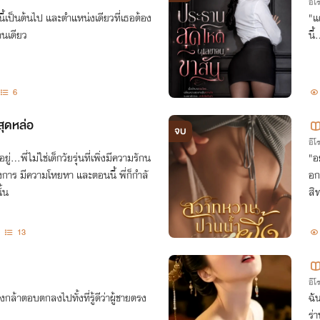
อีโ
ีนี้เป็นต้นไป และตำแหน่งเดียวที่เธอต้อง
"แ
คนเดียว
นี้
6
สุดหล่อ
จบ
อีโ
ู่...พี่ไม่ใช่เด็กวัยรุ่นที่เพิ่งมีความรักน
"อ
้องการ มีความโหยหา และตอนนี้ พี่ก็กำลั
อกท
้น
สิ
13
อีโ
กล้าตอบตกลงไปทั้งที่รู้ดีว่าผู้ชายตรง
ฉั
ร่