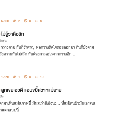
5.56K
2
0
8
ไม่รู้ว่าคือรัก
ัยรุ่น
กวางตาม กันก็รำคาญ พอกวางตัดใจถอยออกมา กันก็ยังตาม
รังควานกันไม่เลิก กันต้องการอะไรจากกวางอีก...
1.87K
1
0
10
ลูกเขยเอวดี แอบขยี้สวาทแม่ยาย
รติก
าดามาเห็นแม่สภาพนี้ มันจะว่ายังไงนะ... ที่แม่โดนผัวมันเอาจนเ
่ยวแตกแบบนี้