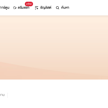
มาใหม่
การ์ตูน
ดรีมแชท
ธัญลิสต์
ค้นหา
ตาม