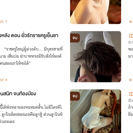
7
วังหลัง ตอน ยั่วรักราชครูเย็นชา
จบ
รักว
"ราชครูใหญ่ผู้ล่วงลับ... มีบุตรชายที่
พอ
นาม เซี่ยเว่ย ฝ่าบาททรงมีรับสั่งให้องค์
มา
็นคนของเราให้จงได้"
9
อนสนิท จนท้องป่อง
จบ
อีโ
นี้ได้พังทลายลงจนหมดสิ้น ไม่มีใครดีไ
ถ้
 ลูกในท้องของเธอคือลูกชู้ ส่วนลูกในท้
ยี
ัวเธอเอง