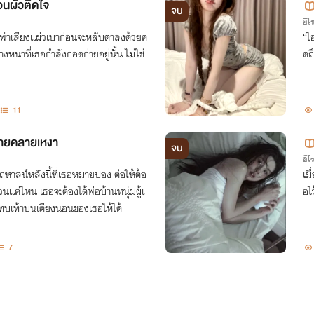
่อนผัวติดใจ
จบ
อีโ
อพึมพำเสียงแผ่วเบาก่อนจะหลับตาลงด้วยค
“ไอรู้
่างหนาที่เธอกำลังกอดก่ายอยู่นั้น ไม่ใช่
ดถ
11
นายคลายเหงา
จบ
อีโ
ฤหาสน์หลังนี้ที่เธอหมายปอง ต่อให้ต้อ
เม
ายวนแค่ไหน เธอจะต้องได้พ่อบ้านหนุ่มผู้เ
อไ
แทบเท้าบนเตียงนอนของเธอให้ได้
7