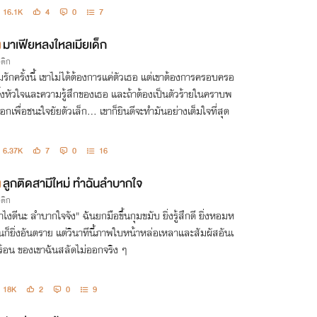
16.1K
4
0
7
มาเฟียหลงใหลเมียเด็ก
รติก
มรักครั้งนี้ เขาไม่ได้ต้องการแค่ตัวเธอ แต่เขาต้องการครอบครอ
ั้งหัวใจและความรู้สึกของเธอ และถ้าต้องเป็นตัวร้ายในคราบพ
เอกเพื่อชนะใจยัยตัวเล็ก... เขาก็ยินดีจะทำมันอย่างเต็มใจที่สุด
6.37K
7
0
16
ลูกติดสามีใหม่ ทำฉันลำบากใจ
รติก
ำไงดีนะ ลำบากใจจัง" ฉันยกมือขึ้นกุมขมับ ยิ่งรู้สึกดี ยิ่งหอมห
นก็ยิ่งอันตราย แต่วินาทีนี้ภาพใบหน้าหล่อเหลาและสัมผัสอันเ
าร้อน ของเขาฉันสลัดไม่ออกจริง ๆ
18K
2
0
9