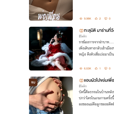
9.98K
2
0
ทะลุมิติ มาร่านที่
อีโรติก
ราชโองการจากฝ่าบาท.... 
เพิ่งเดินทางกลับเข้าเมือง
หญิง ดึงตัวเซี่ยเว่ยมาเป
6.53K
1
0
แอบผัวไปขย่มเพื่
จบ
อีโรติก
บัดนี้ศีลธรรมในบ้านหลัง
ปกว่าใครในเกมกามครั้งนี้
องของแม่คือลูกของอดีตผ