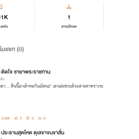
81K
1
ลงคลัง
ดาวน์โหลด
ีมแชท (
0
)
ติดใจ ชายาพระราชทาน
รติก
ายา... คืนนี้มาเข้าหอกันเถิดนะ" เขาเอ่ยชวนด้วยสายตาพราวระ
บ
3.35K
0
0
6
ประธานสุดโหด ดุเลขาจนขาสั่น