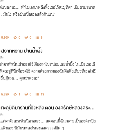
รติก
ต่แปลกนะ... ทำไมเอกภพถึงทิ้งเธอไว้ล่ะมุทิตา เมียสวยขนาด
... มันโง่ หรือมันเบื่อเธอแล้วกันแน่"
5.95K
0
0
9
สวาทหวาน ปานน้ำผึ้ง
รติก
ย่ามาทำเป็นสำออยไร้เดียงสาไปหน่อยเลยน้ำผึ้ง ในเมื่อเธอเลื
ี่จะอยู่ที่นี่เพื่อชดใช้ ความต้องการของฉันคือสิ่งเดียวที่เธอไม่มี
ทธิ์ปฏิเสธ... คุกเข่าลงซะ"
5.39K
1
0
19
ทะลุมิติมาร่านที่วังหลัง ตอน องครักษ์หลวงตระกูล
รติก
ซ่ง
นแค่ด่าตัวละครในนิยายเอง... แต่ตอนนี้ฉันกลายเป็นองค์หญิง
านเสียเอง นี่มันบทลงโทษของสวรรค์ชัด ๆ