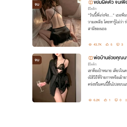
ขย่มผิดตัว จนเพื
จบ
อีโรติก
"วันนี้พี่เก่งจัง..." เธ
วามเพลีย โดยหารู้ไม่ว่า ร
สามีของเธอ
43.7K
5
3
พ่อบ้านช่วยคุณ
จบ
อีโรติก
เขาคือเป้าหมาย เดียวในค
งใช้วิธีที่ร้ายกาจหรือเย้
คร่งขรึมคนนี้ขึ้นไปสยบ
6.2K
1
0