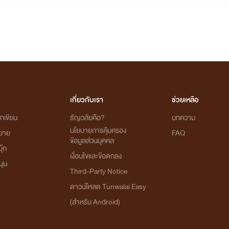
เกี่ยวกับเรา
ช่วยเหลือ
กเขียน
ธัญวลัยคือ?
บทความ
นโยบายการคุ้มครอง
ิยาย
FAQ
ข้อมูลส่วนบุคคล
ุ๊ก
เงื่อนไขและข้อตกลง
นุน
Third-Party Notice
ดาวน์โหลด Tunwalai Easy
(สำหรับ Android)