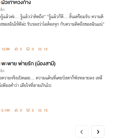
ผัวเก่าหวงก้าง
รติก
แล้วค่ะ... รู้แล้วว่าคิดถึง” “รู้แล้วก็ดี... งั้นเตรียมรับ ความคิ
ึงของฉันให้ดีล่ะ รับรองว่าไอต้องจุก กับความคิดถึงของฉันแน่”
12.8K
2
0
12
พะพาย พ่ายรัก (น้องสามี)
รติก
ื่อความจริงเปิดเผย... ความแค้นที่เคยบังตาก็พังทลายลง เหลื
ว้เพียงคำว่า เสียใจที่สายเกินไป
3.14K
0
2
12