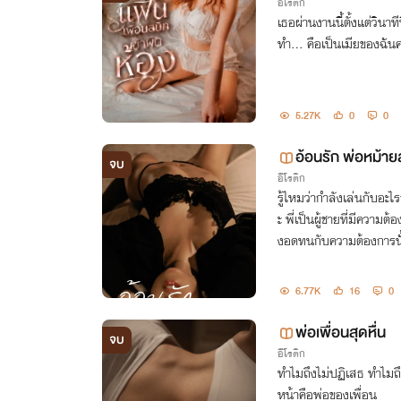
อีโรติก
เธอผ่านงานนี้ตั้งแต่วินาท
ทำ... คือเป็นเมียของฉัน
5.27K
0
0
อ้อนรัก พ่อหม้าย
จบ
อีโรติก
รู้ไหมว่ากำลังเล่นกับอะไรอย
ะ พี่เป็นผู้ชายที่มีความต
งอดทนกับความต้องการนั
6.77K
16
0
พ่อเพื่อนสุดหื่น
จบ
อีโรติก
ทำไมถึงไม่ปฏิเสธ ทำไมถึง
หน้าคือพ่อของเพื่อน