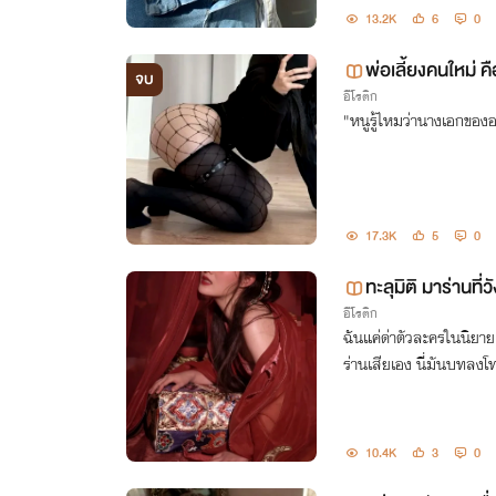
13.2K
6
0
พ่อเลี้ยงคนใหม่
จบ
อีโรติก
"หนูรู้ไหมว่านางเอกของ
17.3K
5
0
ทะลุมิติ มาร่านที่ว
อีโรติก
ฉันแค่ด่าตัวละครในนิยาย
ร่านเสียเอง นี่มันบทลง
10.4K
3
0