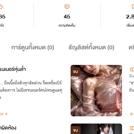
35
45
2.
กใจ
ความคิดเห็น
เพิ่ม
การ์ตูนทั้งหมด (
0
)
ธัญลิสต์ทั้งหมด (
0
)
ดร
นเนอร์หุ่นล่ำ
จบ
อีโ
ึงเนื้อถึงตัวทุกสัดส่วน รีดเหงื่อเบิร์
"ช
ุณต้องการ ไม่มีเทรนเนอร์คนไหนดูแลคุ
ยั
ว
8
าผิดห้อง
จบ