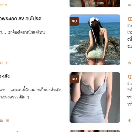
9
 คือพระเอก AV คนโปรด
จบ
อีโ
อา... เขาต้องโดนหนักแค่ไหน"
เก
งท
ระ
11
ังหลัง
จบ
อีโ
เอง... แต่ตอนนี้ฉันกลายเป็นองค์หญิง
"ท
โทษของสวรรค์ชัด ๆ
วา
ร่
10