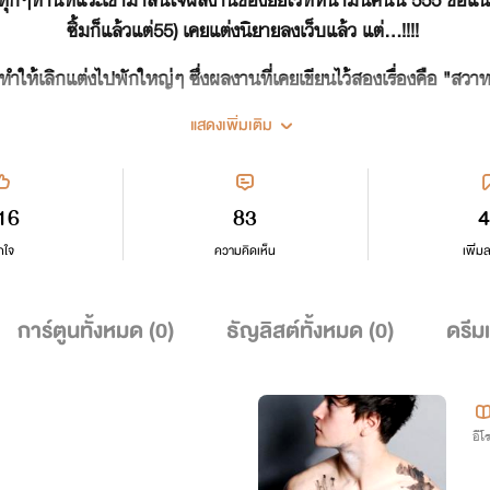
ซิ้มก็แล้วแต่55) เคยแต่งนิยายลงเว็บแล้ว แต่...!!!!
ั้งทำให้เลิกแต่งไปพักใหญ่ๆ ซึ่งผลงานที่เคยเขียนไว้สองเรื่องคือ "
>0<)
แสดงเพิ่มเติม
สุดท้ายนี้..
กราบขอบคุณนักอ่านที่ติดตามผลงานทุกคน
16
83
4
กำลังใจจากผู้อ่านทำให้ยัยไรท์คนนี้มีกำลังใจทำงาน
กใจ
ความคิดเห็น
เพิ่ม
เม้น+ไลค์ให้กำลังใจด้วยนาจาาาาาา~
การ์ตูนทั้งหมด (
0
)
ธัญลิสต์ทั้งหมด (
0
)
ดรีม
อีโ