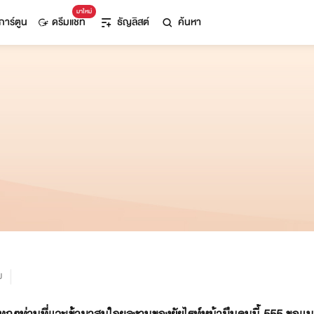
มาใหม่
การ์ตูน
ดรีมแชท
ธัญลิสต์
ค้นหา
ม
กๆท่านที่แวะเข้ามาสนใจผลงานของยัยไรท์หน้ามึนคนนี้ 555 ขอแนะนำตั