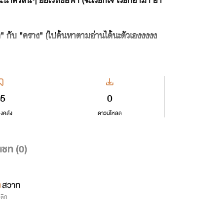
สวาท" กับ "คราง" (ไปค้นหาตามอ่านได้นะตัวเองงงงง
5
0
ลงคลัง
ดาวน์โหลด
แชท (
0
)
สวาท
รติก