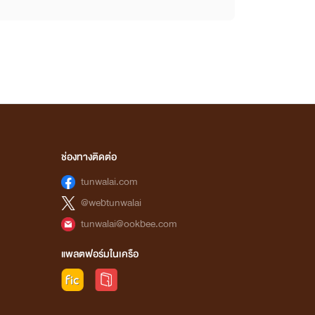
ช่องทางติดต่อ
tunwalai.com
@webtunwalai
tunwalai@ookbee.com
แพลตฟอร์มในเครือ