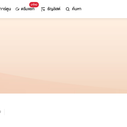
มาใหม่
การ์ตูน
ดรีมแชท
ธัญลิสต์
ค้นหา
ม