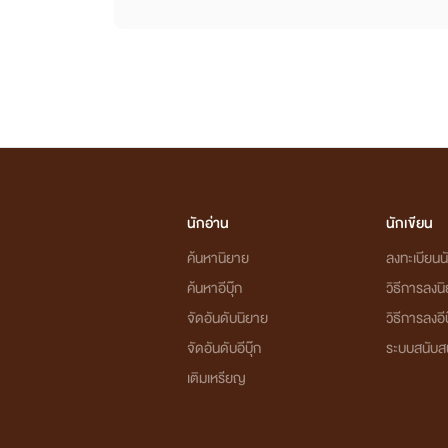
นักอ่าน
นักเขียน
ค้นหานิยาย
ลงทะเบียนนั
ค้นหาอีบุ๊ก
วิธีการลงน
จัดอันดับนิยาย
วิธีการลงอีบ
จัดอันดับอีบุ๊ก
ระบบสนับส
เติมเหรียญ