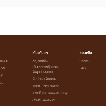
เกี่ยวกับเรา
ช่วยเหลือ
กเขียน
ธัญวลัยคือ?
บทความ
นโยบายการคุ้มครอง
ิยาย
FAQ
ข้อมูลส่วนบุคคล
ุ๊ก
เงื่อนไขและข้อตกลง
นุน
Third-Party Notice
ดาวน์โหลด Tunwalai Easy
(สำหรับ Android)