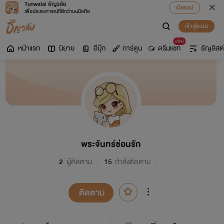
Tunwalai ธัญวลัย
เปิดแอป
เพื่อประสบการณ์ที่ดีกว่าบนมือถือ
เข้าสู่ระบบ
มาใหม่
หน้าแรก
นิยาย
อีบุ๊ก
การ์ตูน
ดรีมแชท
ธัญลิสต์
พระจันทร์ซ่อนรัก
2
ผู้ติดตาม
15
กำลังติดตาม
ติดตาม