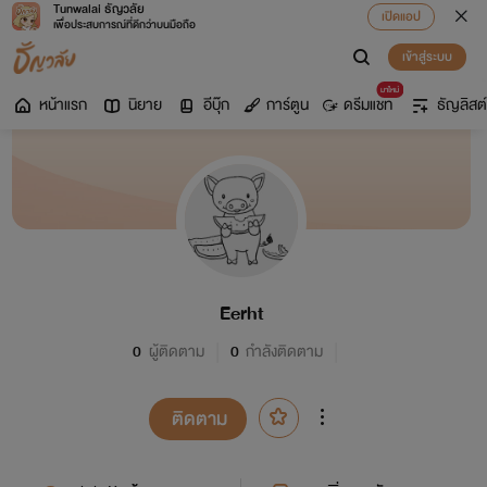
Tunwalai ธัญวลัย
เปิดแอป
เพื่อประสบการณ์ที่ดีกว่าบนมือถือ
เข้าสู่ระบบ
มาใหม่
หน้าแรก
นิยาย
อีบุ๊ก
การ์ตูน
ดรีมแชท
ธัญลิสต์
Eerht
0
ผู้ติดตาม
0
กำลังติดตาม
ติดตาม