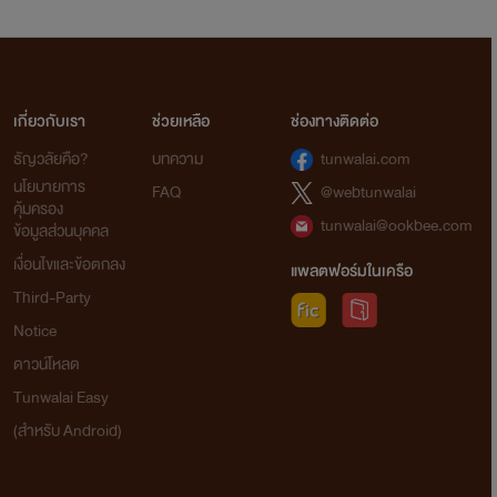
เกี่ยวกับเรา
ช่วยเหลือ
ช่องทางติดต่อ
ธัญวลัยคือ?
บทความ
tunwalai.com
นโยบายการ
FAQ
@webtunwalai
คุ้มครอง
tunwalai@ookbee.com
ข้อมูลส่วนบุคคล
เงื่อนไขและข้อตกลง
แพลตฟอร์มในเครือ
Third-Party
Notice
ดาวน์โหลด
Tunwalai Easy
(สำหรับ Android)