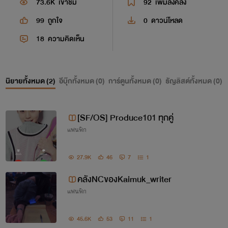
73.6K
เข้าชม
92
เพิ่มลงคลัง
99
ถูกใจ
0
ดาวน์โหลด
18
ความคิดเห็น
นิยายทั้งหมด (
2
)
อีบุ๊กทั้งหมด (
0
)
การ์ตูนทั้งหมด (
0
)
ธัญลิสต์ทั้งหมด (
0
)
[SF/OS] Produce101 ทุกคู่
แฟนฟิก
27.9K
46
7
1
คลังNCของKaimuk_writer
แฟนฟิก
45.6K
53
11
1