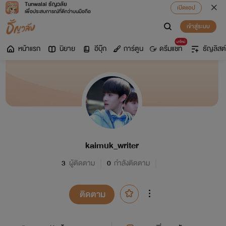
Tunwalai ธัญวลัย
เปิดแอป
เพื่อประสบการณ์ที่ดีกว่าบนมือถือ
เข้าสู่ระบบ
มาใหม่
หน้าแรก
นิยาย
อีบุ๊ก
การ์ตูน
ดรีมแชท
ธัญลิสต์
kaimuk_writer
3
ผู้ติดตาม
0
กำลังติดตาม
ติดตาม