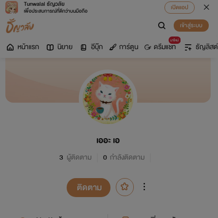
Tunwalai ธัญวลัย
เปิดแอป
เพื่อประสบการณ์ที่ดีกว่าบนมือถือ
เข้าสู่ระบบ
มาใหม่
หน้าแรก
นิยาย
อีบุ๊ก
การ์ตูน
ดรีมแชท
ธัญลิสต์
เออะ เอ
3
ผู้ติดตาม
0
กำลังติดตาม
ติดตาม