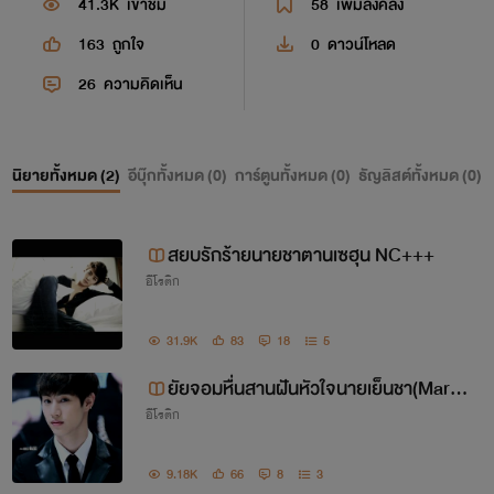
41.3K
เข้าชม
58
เพิ่มลงคลัง
163
ถูกใจ
0
ดาวน์โหลด
26
ความคิดเห็น
นิยายทั้งหมด (
2
)
อีบุ๊กทั้งหมด (
0
)
การ์ตูนทั้งหมด (
0
)
ธัญลิสต์ทั้งหมด (
0
)
สยบรักร้ายนายชาตานเซฮุน NC+++
อีโรติก
31.9K
83
18
5
ยัยจอมหื่นสานฝันหัวใจนายเย็นชา(Mark
อีโรติก
Got7)
9.18K
66
8
3