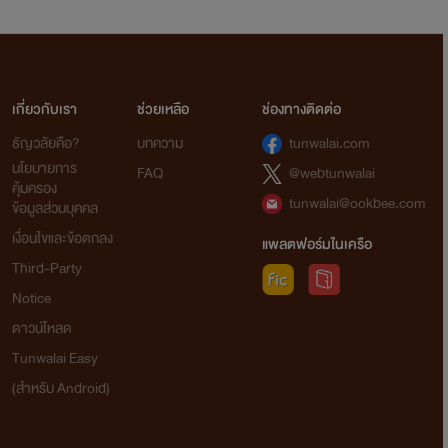
เกี่ยวกับเรา
ช่วยเหลือ
ช่องทางติดต่อ
ธัญวลัยคือ?
บทความ
tunwalai.com
นโยบายการ
FAQ
@webtunwalai
คุ้มครอง
tunwalai@ookbee.com
ข้อมูลส่วนบุคคล
เงื่อนไขและข้อตกลง
แพลตฟอร์มในเครือ
Third-Party
Notice
ดาวน์โหลด
Tunwalai Easy
(สำหรับ Android)