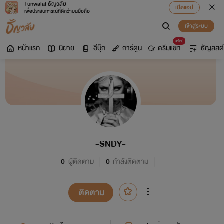
Tunwalai ธัญวลัย
เปิดแอป
เพื่อประสบการณ์ที่ดีกว่าบนมือถือ
เข้าสู่ระบบ
มาใหม่
หน้าแรก
นิยาย
อีบุ๊ก
การ์ตูน
ดรีมแชท
ธัญลิสต์
-SNDY-
0
ผู้ติดตาม
0
กำลังติดตาม
ติดตาม