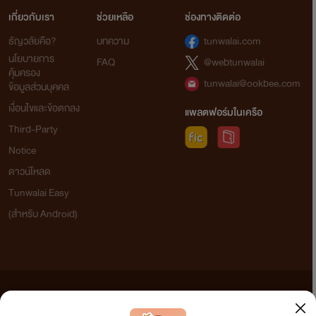
เกี่ยวกับเรา
ช่วยเหลือ
ช่องทางติดต่อ
ธัญวลัยคือ?
บทความ
tunwalai.com
นโยบายการ
FAQ
@webtunwalai
คุ้มครอง
tunwalai@ookbee.com
ข้อมูลส่วนบุคคล
เงื่อนไขและข้อตกลง
แพลตฟอร์มในเครือ
Third-Party
Notice
ดาวน์โหลด
Tunwalai Easy
(สำหรับ Android)
ข้อความที่ท่านได้อ่านจากเว็บไซต์นี้เกิดจากการเขียนโดยสาธารณชนและเผยแพร่โดยอัตโนมัติ ผู้ดูแล
เว็บไซต์แห่งนี้ไม่ได้เห็นด้วยและไม่ขอรับผิดชอบต่อข้อความใดๆ ทั้งสิ้น ดังนั้นผู้อ่านทุกท่านโปรดใช้