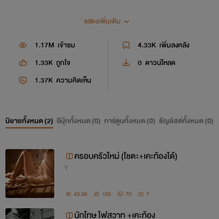
แสดงเพิ่มเติม
1.17M
เข้าชม
4.33K
เพิ่มลงคลัง
1.33K
ถูกใจ
0
ดาวน์โหลด
1.37K
ความคิดเห็น
นิยายทั้งหมด (
2
)
อีบุ๊กทั้งหมด (
0
)
การ์ตูนทั้งหมด (
0
)
ธัญลิสต์ทั้งหมด (
0
)
ครอบครัวใหม่ (โชตะ+เคะท้องได้)
Y
43.3K
163
70
7
นักโทษ ไฟสวาท +เคะท้อง