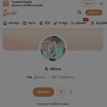
Tunwalai ธัญวลัย
เปิดแอป
เพื่อประสบการณ์ที่ดีกว่าบนมือถือ
เข้าสู่ระบบ
มาใหม่
หน้าแรก
นิยาย
อีบุ๊ก
การ์ตูน
ดรีมแชท
ธัญลิสต์
G-Alone
158
ผู้ติดตาม
13
กำลังติดตาม
ติดตาม
ขอบคุณทุกๆคนที่ติดตามนะคะ