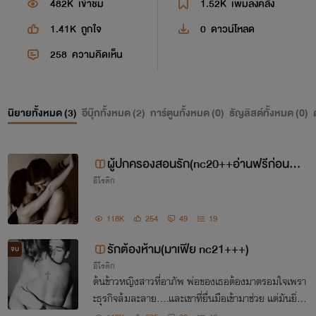
482K
เข้าชม
1.52K
เพิ่มลงคลัง
1.41K
ถูกใจ
0
ดาวน์โหลด
258
ความคิดเห็น
นิยายทั้งหมด (
3
)
อีบุ๊กทั้งหมด (
2
)
การ์ตูนทั้งหมด (
0
)
ธัญลิสต์ทั้งหมด (
0
)
ผู้ปกครองสอนรัก(nc20++อ่านฟรีก่อนติด
อีโรติก
เหรียญ...)
118K
254
49
19
รักต้องห้าม(มาเฟีย nc21+++)
จบ
อีโรติก
ต้นข้าวหญิงสาวที่อาภัพ พ่อของเธอต้องมาตรอมใจเพรา
ะธุรกิจล้มละลาย....และเขาที่ยื่นมือเข้ามาช่วย แต่มันยิ่ง
ทำให้จิตใจเธอถูกทำร้ายไปมากกว่าเดิม