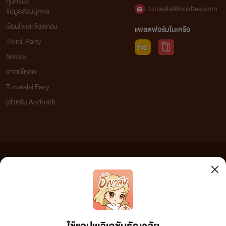
คุ้มครอง
tunwalai@ookbee.com
ข้อมูลส่วนบุคคล
เงื่อนไขและข้อตกลง
แพลตฟอร์มในเครือ
Third-Party
Notice
ดาวน์โหลด
Tunwalai Easy
(สำหรับ Android)
ข้อความที่ท่านได้อ่านจากเว็บไซต์นี้เกิดจากการเขียนโดยสาธารณชนและเผยแพร่โดยอัตโนมัติ ผู้ดูแล
เว็บไซต์แห่งนี้ไม่ได้เห็นด้วยและไม่ขอรับผิดชอบต่อข้อความใดๆ ทั้งสิ้น ดังนั้นผู้อ่านทุกท่านโปรดใช้
วิจารณญาณในการกลั่นกรองด้วยตนเอง และหากท่านพบข้อความใดๆ ที่ขัดต่อกฎหมายและศีลธรรม
กรุณาแจ้งมาที่ tunwalai@ookbee.com เพื่อทีมงานจะได้ดำเนินการในทันที ทั้งนี้ ทางเว็บไซต์ขอสงวน
ลิขสิทธิ์ตามพระราชบัญญัติลิขสิทธิ์ (ฉบับเพิ่มเติม) พ.ศ.2558