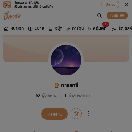
Tunwalai ธัญวลัย
เปิดแอป
เพื่อประสบการณ์ที่ดีกว่าบนมือถือ
เข้าสู่ระบบ
มาใหม่
หน้าแรก
นิยาย
อีบุ๊ก
การ์ตูน
ดรีมแชท
ธัญลิสต์
กาแลกซี
92
ผู้ติดตาม
1
กำลังติดตาม
ติดตาม