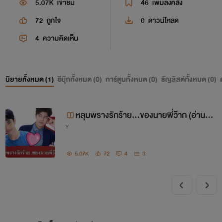
5.07K
เข้าชม
46
เพิ่มลงคลัง
72
ถูกใจ
0
ดาวน์โหลด
4
ความคิดเห็น
นิยายทั้งหมด (
1
)
อีบุ๊กทั้งหมด (
0
)
การ์ตูนทั้งหมด (
0
)
ธัญลิสต์ทั้งหมด (
0
)
หลุมพรางรักร้าย...ของนายพี่ว๊าก (อ่านฟ
Y
รีไม่ติดเหรียญ)
5.07K
72
4
3