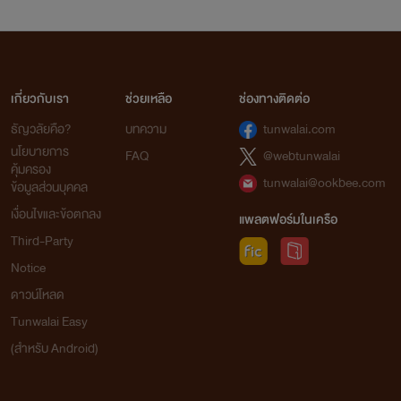
เกี่ยวกับเรา
ช่วยเหลือ
ช่องทางติดต่อ
ธัญวลัยคือ?
บทความ
tunwalai.com
นโยบายการ
FAQ
@webtunwalai
คุ้มครอง
tunwalai@ookbee.com
ข้อมูลส่วนบุคคล
เงื่อนไขและข้อตกลง
แพลตฟอร์มในเครือ
Third-Party
Notice
ดาวน์โหลด
Tunwalai Easy
(สำหรับ Android)