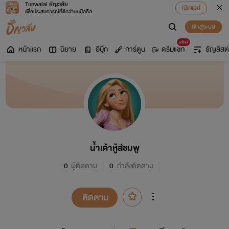
Tunwalai ธัญวลัย
เปิดแอป
เพื่อประสบการณ์ที่ดีกว่าบนมือถือ
เข้าสู่ระบบ
มาใหม่
หน้าแรก
นิยาย
อีบุ๊ก
การ์ตูน
ดรีมแชท
ธัญลิสต์
น้ำเต้าหู้สีชมพู
0
ผู้ติดตาม
0
กำลังติดตาม
ติดตาม