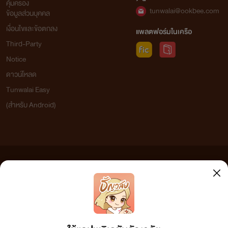
คุ้มครอง
tunwalai@ookbee.com
ข้อมูลส่วนบุคคล
เงื่อนไขและข้อตกลง
แพลตฟอร์มในเครือ
Third-Party
Notice
ดาวน์โหลด
Tunwalai Easy
(สำหรับ Android)
ข้อความที่ท่านได้อ่านจากเว็บไซต์นี้เกิดจากการเขียนโดยสาธารณชนและเผยแพร่โดยอัตโนมัติ ผู้ดูแล
เว็บไซต์แห่งนี้ไม่ได้เห็นด้วยและไม่ขอรับผิดชอบต่อข้อความใดๆ ทั้งสิ้น ดังนั้นผู้อ่านทุกท่านโปรดใช้
วิจารณญาณในการกลั่นกรองด้วยตนเอง และหากท่านพบข้อความใดๆ ที่ขัดต่อกฎหมายและศีลธรรม
กรุณาแจ้งมาที่ tunwalai@ookbee.com เพื่อทีมงานจะได้ดำเนินการในทันที ทั้งนี้ ทางเว็บไซต์ขอสงวน
ลิขสิทธิ์ตามพระราชบัญญัติลิขสิทธิ์ (ฉบับเพิ่มเติม) พ.ศ.2558