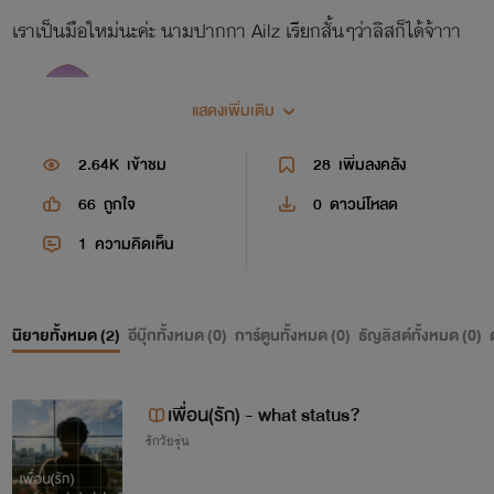
เราเป็นมือใหม่นะค่ะ นามปากกา Ailz เรียกสั้นๆว่าลิสก็ได้จ้าาา
แสดงเพิ่มเติม
2.64K
เข้าชม
28
เพิ่มลงคลัง
66
ถูกใจ
0
ดาวน์โหลด
1
ความคิดเห็น
นิยายทั้งหมด (
2
)
อีบุ๊กทั้งหมด (
0
)
การ์ตูนทั้งหมด (
0
)
ธัญลิสต์ทั้งหมด (
0
)
เพื่อน(รัก) - what status?
รักวัยรุ่น