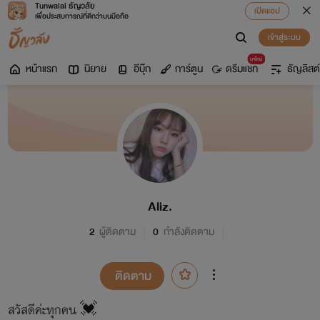
Tunwalai ธัญวลัย
เปิดแอป
เพื่อประสบการณ์ที่ดีกว่าบนมือถือ
เข้าสู่ระบบ
มาใหม่
หน้าแรก
นิยาย
อีบุ๊ก
การ์ตูน
ดรีมแชท
ธัญลิสต์
Aliz.
2
ผู้ติดตาม
0
กำลังติดตาม
ติดตาม
สวัสดีค่ะทุกคน 💓