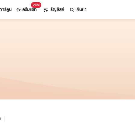
มาใหม่
การ์ตูน
ดรีมแชท
ธัญลิสต์
ค้นหา
ม