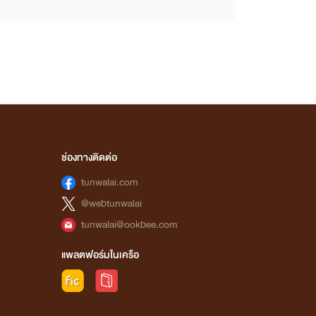
ช่องทางติดต่อ
tunwalai.com
@webtunwalai
tunwalai@ookbee.com
แพลตฟอร์มในเครือ