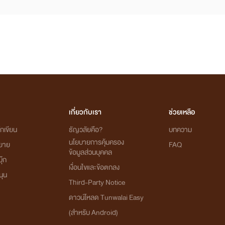
เกี่ยวกับเรา
ช่วยเหลือ
กเขียน
ธัญวลัยคือ?
บทความ
นโยบายการคุ้มครอง
ิยาย
FAQ
ข้อมูลส่วนบุคคล
ุ๊ก
เงื่อนไขและข้อตกลง
นุน
Third-Party Notice
ดาวน์โหลด Tunwalai Easy
(สำหรับ Android)