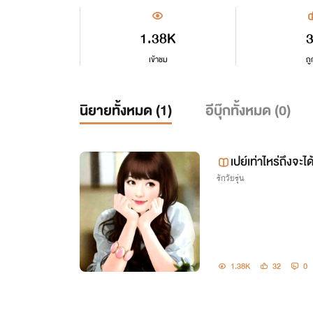
1.38K
เข้าชม
ถู
นิยายทั้งหมด (
1
)
อีบุ๊กทั้งหมด (
0
)
เปย์เท่าไหร่ถึงจะ
รักวัยรุ่น
1.38K
32
0