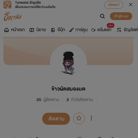
Tunwalai ธัญวลัย
เปิดแอป
เพื่อประสบการณ์ที่ดีกว่าบนมือถือ
เข้าสู่ระบบ
มาใหม่
หน้าแรก
นิยาย
อีบุ๊ก
การ์ตูน
ดรีมแชท
ธัญลิสต์
ข้าวผัดสมองมด
35
ผู้ติดตาม
2
กำลังติดตาม
ติดตาม