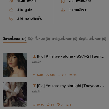
154K
เข้าชม
700
เพิ่มลงคลัง
410
ถูกใจ
0
ดาวน์โหลด
216
ความคิดเห็น
นิยายทั้งหมด (
2
)
อีบุ๊กทั้งหมด (
0
)
การ์ตูนทั้งหมด (
0
)
ธัญลิสต์ทั้งหมด (
0
)
[Fic] KimTae • alone • SS.1-2 [Taenys
แฟนฟิก
ic] [Taeny] [Nytae] [Yuri]
144K
346
219
96
[Fic] You are my starlight [Taeyeon •
แฟนฟิก
Stephanie • Irene] #ฟิคเจ้าขา
10.3K
64
3
6