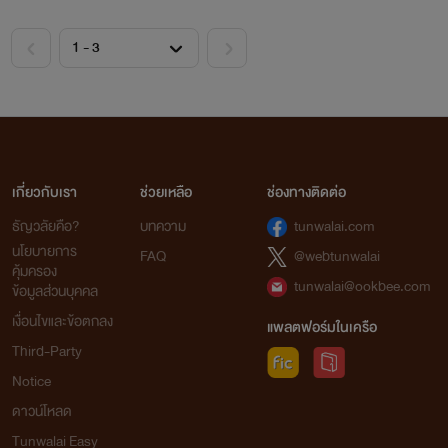
<
>
เกี่ยวกับเรา
ช่วยเหลือ
ช่องทางติดต่อ
ธัญวลัยคือ?
บทความ
tunwalai.com
นโยบายการ
FAQ
@webtunwalai
คุ้มครอง
tunwalai@ookbee.com
ข้อมูลส่วนบุคคล
เงื่อนไขและข้อตกลง
แพลตฟอร์มในเครือ
Third-Party
Notice
ดาวน์โหลด
Tunwalai Easy