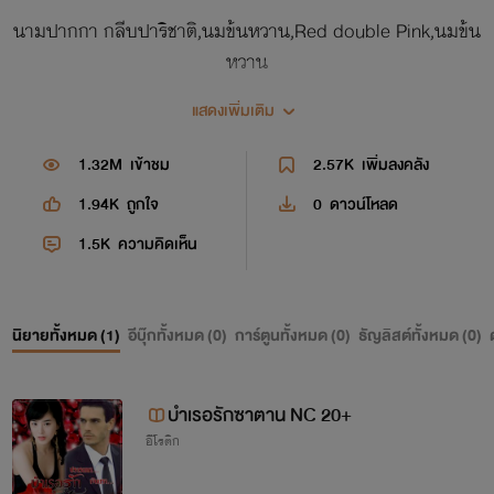
นามปากกา กลีบปาริชาติ,นมข้นหวาน,Red
double Pink,นมข้น
หวาน
เป็นนักเขียนสมัครเล่นค่ะ
แสดงเพิ่มเติม
เป็นนักอ่านด้วย อ่านทุกแนวค่า รักใสๆ โรแมนติก โรมานต์ Yaoi
1.32M
เข้าชม
2.57K
เพิ่มลงคลัง
อีโรติก แฟนตาซี
1.94K
ถูกใจ
0
ดาวน์โหลด
ช่องทางการติดต่อ ติดตาม
1.5K
ความคิดเห็น
IG -
infhanwhan
LINE -
sweety_fhanwhan
นิยายทั้งหมด (
1
)
อีบุ๊กทั้งหมด (
0
)
การ์ตูนทั้งหมด (
0
)
ธัญลิสต์ทั้งหมด (
0
)
facebook -
กลีบปาริชาติ นามปากกา
บำเรอรักซาตาน NC 20+
อีโรติก