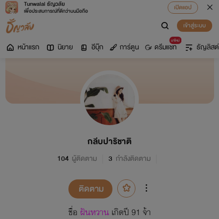
Tunwalai ธัญวลัย
เปิดแอป
เพื่อประสบการณ์ที่ดีกว่าบนมือถือ
เข้าสู่ระบบ
มาใหม่
หน้าแรก
นิยาย
อีบุ๊ก
การ์ตูน
ดรีมแชท
ธัญลิสต์
กลีบปาริชาติ
104
ผู้ติดตาม
3
กำลังติดตาม
ติดตาม
ชื่อ
ฝันหวาน
เกิดปี 91 จ้า