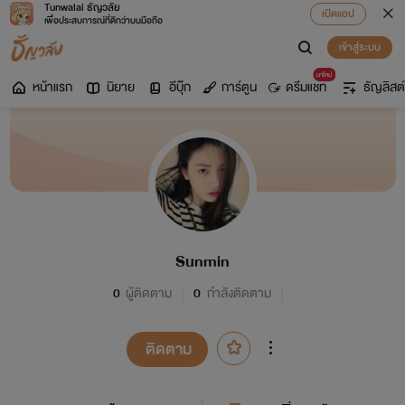
Tunwalai ธัญวลัย
เปิดแอป
เพื่อประสบการณ์ที่ดีกว่าบนมือถือ
เข้าสู่ระบบ
มาใหม่
หน้าแรก
นิยาย
อีบุ๊ก
การ์ตูน
ดรีมแชท
ธัญลิสต์
Sunmin
0
ผู้ติดตาม
0
กำลังติดตาม
ติดตาม