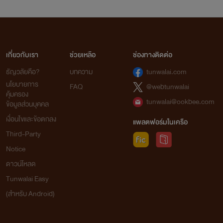
เกี่ยวกับเรา
ช่วยเหลือ
ช่องทางติดต่อ
ธัญวลัยคือ?
บทความ
tunwalai.com
นโยบายการ
FAQ
@webtunwalai
คุ้มครอง
tunwalai@ookbee.com
ข้อมูลส่วนบุคคล
เงื่อนไขและข้อตกลง
แพลตฟอร์มในเครือ
Third-Party
Notice
ดาวน์โหลด
Tunwalai Easy
(สำหรับ Android)