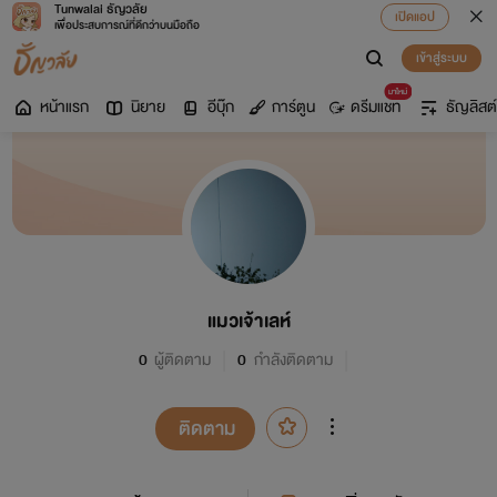
Tunwalai ธัญวลัย
เปิดแอป
เพื่อประสบการณ์ที่ดีกว่าบนมือถือ
เข้าสู่ระบบ
มาใหม่
หน้าแรก
นิยาย
อีบุ๊ก
การ์ตูน
ดรีมแชท
ธัญลิสต์
แมวเจ้าเลห์
0
ผู้ติดตาม
0
กำลังติดตาม
ติดตาม