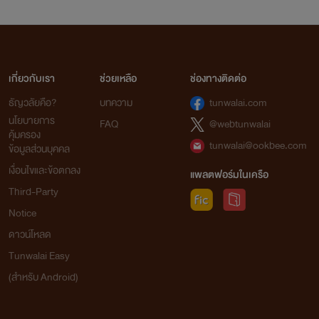
เกี่ยวกับเรา
ช่วยเหลือ
ช่องทางติดต่อ
ธัญวลัยคือ?
บทความ
tunwalai.com
นโยบายการ
FAQ
@webtunwalai
คุ้มครอง
tunwalai@ookbee.com
ข้อมูลส่วนบุคคล
เงื่อนไขและข้อตกลง
แพลตฟอร์มในเครือ
Third-Party
Notice
ดาวน์โหลด
Tunwalai Easy
(สำหรับ Android)