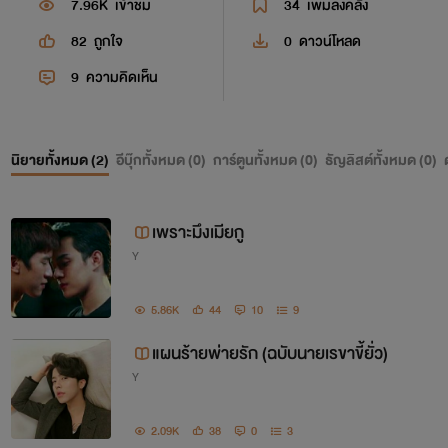
7.96K
เข้าชม
34
เพิ่มลงคลัง
82
ถูกใจ
0
ดาวน์โหลด
9
ความคิดเห็น
นิยายทั้งหมด (
2
)
อีบุ๊กทั้งหมด (
0
)
การ์ตูนทั้งหมด (
0
)
ธัญลิสต์ทั้งหมด (
0
)
เพราะมึงเมียกู
Y
5.86K
44
10
9
แผนร้ายพ่ายรัก (ฉบับนายเรขาขี้ยั่ว)
Y
2.09K
38
0
3