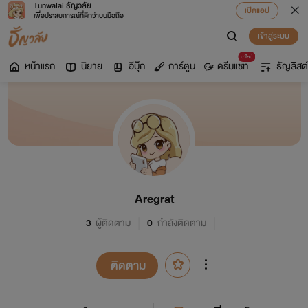
Tunwalai ธัญวลัย
เปิดแอป
เพื่อประสบการณ์ที่ดีกว่าบนมือถือ
เข้าสู่ระบบ
มาใหม่
หน้าแรก
นิยาย
อีบุ๊ก
การ์ตูน
ดรีมแชท
ธัญลิสต์
Aregrat
3
ผู้ติดตาม
0
กำลังติดตาม
ติดตาม