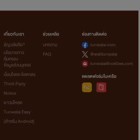
เกี่ยวกับเรา
ช่วยเหลือ
ช่องทางติดต่อ
ธัญวลัยคือ?
บทความ
tunwalai.com
นโยบายการ
FAQ
@webtunwalai
คุ้มครอง
tunwalai@ookbee.com
ข้อมูลส่วนบุคคล
เงื่อนไขและข้อตกลง
แพลตฟอร์มในเครือ
Third-Party
Notice
ดาวน์โหลด
Tunwalai Easy
(สำหรับ Android)