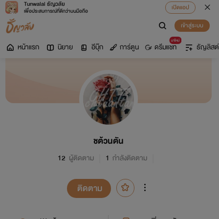
Tunwalai ธัญวลัย
เปิดแอป
เพื่อประสบการณ์ที่ดีกว่าบนมือถือ
เข้าสู่ระบบ
มาใหม่
หน้าแรก
นิยาย
อีบุ๊ก
การ์ตูน
ดรีมแชท
ธัญลิสต์
ชต้วนตัน
12
ผู้ติดตาม
1
กำลังติดตาม
ติดตาม