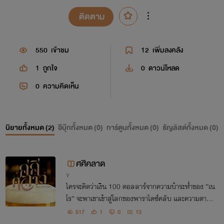
ติดตาม
550
เข้าชม
12
เพิ่มลงคลัง
1
ถูกใจ
0
ดาวน์โหลด
0
ความคิดเห็น
นิยายทั้งหมด (
2
)
อีบุ๊กทั้งหมด (
0
)
การ์ตูนทั้งหมด (
0
)
ธัญลิสต์ทั้งหมด (
0
)
ศศิคลาด
Y
ใครจะคิดว่าเงิน 100 ดอลลาร์จากความบ้าระห่ำของ “เน
โร” จะพาเขาเข้าสู่โลกของพาราไดซ์คลับ และความตายข
องคนคนหนึ่ง จะกระชากทุกสิ่งที่ถูกซุกไว้ใต้พรมออกมา
517
1
0
13