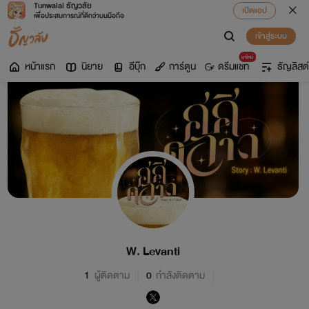
Tunwalai ธัญวลัย
เปิดแอป
เพื่อประสบการณ์ที่ดีกว่าบนมือถือ
เข้าสู่ระบบ
มาใหม่
หน้าแรก
นิยาย
อีบุ๊ก
การ์ตูน
ดรีมแชท
ธัญลิสต์
W. Levanti
1
ผู้ติดตาม
0
กำลังติดตาม