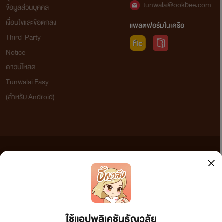
tunwalai@ookbee.com
ข้อมูลส่วนบุคคล
เงื่อนไขและข้อตกลง
แพลตฟอร์มในเครือ
Third-Party
Notice
ดาวน์โหลด
Tunwalai Easy
(สำหรับ Android)
ข้อความที่ท่านได้อ่านจากเว็บไซต์นี้เกิดจากการเขียนโดยสาธารณชนและเผยแพร่โดยอัตโนมัติ ผู้ดูแล
เว็บไซต์แห่งนี้ไม่ได้เห็นด้วยและไม่ขอรับผิดชอบต่อข้อความใดๆ ทั้งสิ้น ดังนั้นผู้อ่านทุกท่านโปรดใช้
วิจารณญาณในการกลั่นกรองด้วยตนเอง และหากท่านพบข้อความใดๆ ที่ขัดต่อกฎหมายและศีลธรรม
กรุณาแจ้งมาที่ tunwalai@ookbee.com เพื่อทีมงานจะได้ดำเนินการในทันที ทั้งนี้ ทางเว็บไซต์ขอสงวน
ลิขสิทธิ์ตามพระราชบัญญัติลิขสิทธิ์ (ฉบับเพิ่มเติม) พ.ศ.2558
ใช้แอปพลิเคชันธัญวลัย