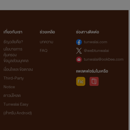
เกี่ยวกับเรา
ช่วยเหลือ
ช่องทางติดต่อ
ธัญวลัยคือ?
บทความ
tunwalai.com
นโยบายการ
FAQ
@webtunwalai
คุ้มครอง
tunwalai@ookbee.com
ข้อมูลส่วนบุคคล
เงื่อนไขและข้อตกลง
แพลตฟอร์มในเครือ
Third-Party
Notice
ดาวน์โหลด
Tunwalai Easy
(สำหรับ Android)