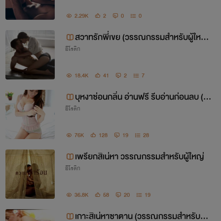
2.29K
2
0
0
สวาทรักพี่เขย (วรรณกรรมสำหรับผู้ใหญ่
อีโรติก
20++)
18.4K
41
2
7
บุหงาซ่อนกลิ่น อ่านฟรี รีบอ่านก่อนลบ (หื่
อีโรติก
น เจ้าเล่ห์ เร่าร้อน เร้าใจ)
76K
128
19
28
เพรียกสิเน่หา วรรณกรรมสำหรับผู้ใหญ่
อีโรติก
36.8K
58
20
19
เกาะสิเน่หาซาตาน (วรรณกรรมสำหรับผู้ใ