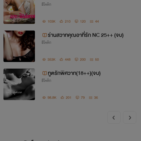
อีโรติก
หญ่)(จบ)
103K
210
120
44
ร่านสวาทคุณอาที่รัก NC 25++ (จบ)
อีโรติก
353K
448
200
50
ทูตรักพิศวาท(18++)(จบ)
อีโรติก
98.8K
201
79
36