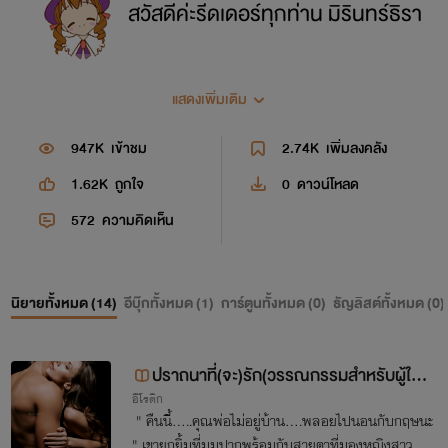
สวัสดีค่ะรีดเดอร์ทุกท่าน มิรินทร์ธิรา
ผู้มาใหม่แห่งวงการอีโรติค แต่บอกเลยนับรองความ
แสดงเพิ่มเติม
เ
ผ็ด!!แซ่บ!!
ครบรสในนิยายทุกเรื่องที่แต่งแน่นอน!!!
947K
เข้าชม
2.74K
เพิ่มลงคลัง
สามารถเข้ามาพูดคุยหรือติดตามความเคลื่อนไหว
1.62K
ถูกใจ
0
ดาวน์โหลด
572
ความคิดเห็น
กันได้ที่แฟนเพจ มิรินทร์ธิรา ได้เลยนะค่ะ
นิยายทั้งหมด (
14
)
อีบุ๊กทั้งหมด (
1
)
การ์ตูนทั้งหมด (
0
)
ธัญลิสต์ทั้งหมด (
0
)
ปราถนาที่(จะ)รัก(วรรณกรรมสำหรับผู้ให
อีโรติก
ญ่ 20+)
" คืนนี้.....คุณพ่อไม่อยู่บ้าน....พลอยไปนอนกับกฤษนะ
" เขายกยิ้มที่มุมปากพร้อมกับสายตาที่มองหญิงสาวตร