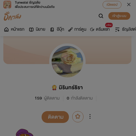
Tunwalai ธัญวลัย
เปิดแอป
เพื่อประสบการณ์ที่ดีกว่าบนมือถือ
เข้าสู่ระบบ
มาใหม่
หน้าแรก
นิยาย
อีบุ๊ก
การ์ตูน
ดรีมแชท
ธัญลิสต์
มิรินทร์ธิรา
159
ผู้ติดตาม
0
กำลังติดตาม
ติดตาม