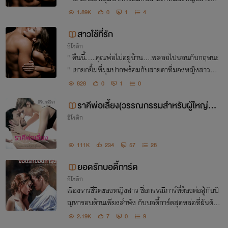
งหน้าปานจะกลืนกิน พรางไล้สายตาสำรวจร่างบางด้วย
1.89K
0
1
4
ความจาบจ้วงแบบปิดไม่มิด
สาวใช้ที่รัก
อีโรติก
" คืนนี้.....คุณพ่อไม่อยู่บ้าน....พลอยไปนอนกับกฤษนะ
" เขายกยิ้มที่มุมปากพร้อมกับสายตาที่มองหญิงสาวตร
งหน้าปานจะกลืนกิน " พี่พลอยค่ะ คุณกฤษต้องเรียกว่า
828
0
1
0
พี่พลอย และเลิกทำตัวแบบนี้ได้แล้ว พี่ไม่หลงกลหรอก
ราคีพ่อเลี้ยง(วรรณกรรมสำหรับผู้ใหญ่25
นะ
อีโรติก
+)
111K
234
57
28
ยอดรักบอดี้การ์ด
อีโรติก
เรื่องราวชีวิตของหญิงสาว ชื่อกรรณิการ์ที่ต้องต่อสู้กับปั
ญหารอบด้านเพียงลำพัง กับบอดี้การ์ดสุดหล่อที่ผันตัวจ
ากพ่อครัวมารับภารกิจเฉพาะดูแลเธอ โดยมีสัญญาจ้าง
2.19K
7
0
9
1 ปี ทว่าความผูกพันกลับเริ่มก่อตัวขึ้น