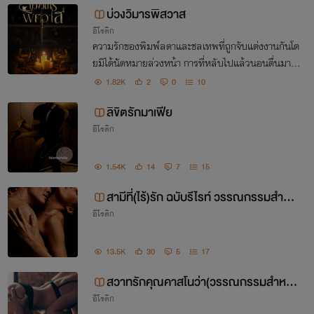
บ่วงวิมารพิสวาส
อีโรติก
ความรักของพิมพ์ลดาและชลเทพที่ถูกจับแต่งงานกันโด
ยมิได้นัดหมายล่วงหน้า การที่หลับไปแล้วนอนตื่นมาอีก
ครั้งพร้อมชุดวิวาห์ทำให้เขาและเธอต้องเริ่มเพื่อจบความ
1.82K
2
0
10
ต้องการของผู้ัมีพระคุณ ทว่ายิ่งใกล้ยิ่งหวั่นไหว
ลิขิตรักมาเฟีย
อีโรติก
1.54K
14
7
15
สามีที่(ไร้)รัก ฉบับรีไรท์ วรรณกรรมสำหรั
อีโรติก
บผู้ใหญ่ 25++ ไม่ติดเหรียญ
13.5K
30
5
17
สวาทรักคุณคาสโนว่า(วรรณกรรมสำหรับ
อีโรติก
ผู้ใหญ่NC 25++)