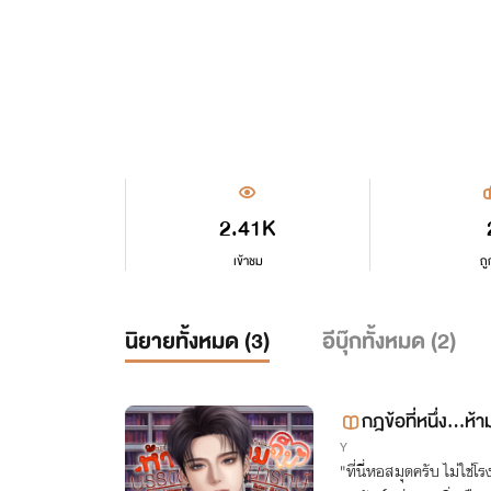
2.41K
เข้าชม
ถู
นิยายทั้งหมด (
3
)
อีบุ๊กทั้งหมด (
2
)
กฎข้อที่หนึ่ง...ห
Y
"ที่นี่หอสมุดครับ ไม่ใช่