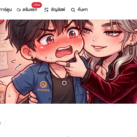
มาใหม่
การ์ตูน
ดรีมแชท
ธัญลิสต์
ค้นหา
ม