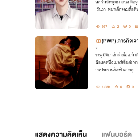
ณารักษ์หนุ่มมาดนิ่ง คือจ
'ธันวา' หมาเด็กจอมตื้อท
867
2
0
(PWP) ภารกิจเจา
Y
อ่านฟรีจนจบมีติ
ทะลุมิติมาเข้าร่างโอเมก้า
ลือแค่หนึ่งเปอร์เซ็นต์! ท
านประธานอัลฟ่าสายดุ
1.38K
0
0
แสดงความคิดเห็น
แฟนบอร์ด