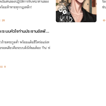
✨🌧️ ════ 『 🤍 ☔🤍 』 ════ ✨
ุดเริ่มต้นของปฏิบัติการจีบหน้าด้านของ
รื
ี่พร้อมท้าทายทุกกฎเหล็ก!
ซ่
28
ะระบบหัวใจท่านประธานอัลฟ่า |
ดเหรียญล้วงหน้า
ตัวร้ายตระกูลต่ำ พร้อมแต้มชีวิตร่อแร่เห
างรอดเดียวคือระบบสั่งให้ผมต้อง 'กิน' ท่
8