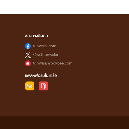
ช่องทางติดต่อ
tunwalai.com
@webtunwalai
tunwalai@ookbee.com
แพลตฟอร์มในเครือ