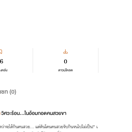
6
0
ลงคลัง
ดาวน์โหลด
แชท (
0
)
วิศวะร้อน...ในอ้อมกอดคนสวยขา
ิดว่าจะได้กินคนสวย... แต่ดันโดนคนสวยจับกินจนไปไม่เป็น!" เ