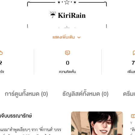
╭───── ⋆⋅☆⋅⋆ ─────╮
☔ 𝐊𝐢𝐫𝐢𝐑𝐚𝐢𝐧
╰───── ⋆⋅☆⋅⋆ ─────╯
แสดงเพิ่มเติม
📚 นิยายวาย | โรแมนติก | ดราม่า | คอมเมดี้
🌙 ยินดีต้อนรับสู่โลกของความสัมพันธ์
2
0
7
ที่ทั้งวุ่นวาย อบอุ่น และเต็มไปด้วยความรู้สึก
กใจ
ความคิดเห็น
เพิ่ม
🖤 กำลังศึกษาการเขียนแนวต่างๆอยู่
การ์ตูนทั้งหมด (
0
)
ธัญลิสต์ทั้งหมด (
0
)
ดรีม
💭 หากมีข้อผิดพลาด หรืออะไรที่ต้องแก้ไข แนะนำผมได้นะครับ
✨ ขอบคุณที่แวะเข้ามาอ่านนิยายของผมนะครับ
้ามจีบบรรณารักษ์
ฝากเอ็นดูตัวละครของผมด้วย ☔
Y
โรงแรม"คำพูดเรียบๆ จาก 'พี่กานต์' บรร
"ค