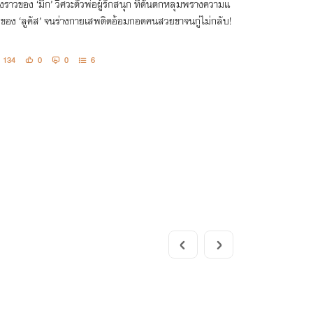
่องราวของ ‘มิก’ วิศวะตัวพ่อผู้รักสนุก ที่ดันตกหลุมพรางความแ
บของ ‘ลูคัส’ จนร่างกายเสพติดอ้อมกอดคนสวยขาจนกู่ไม่กลับ!
134
0
0
6