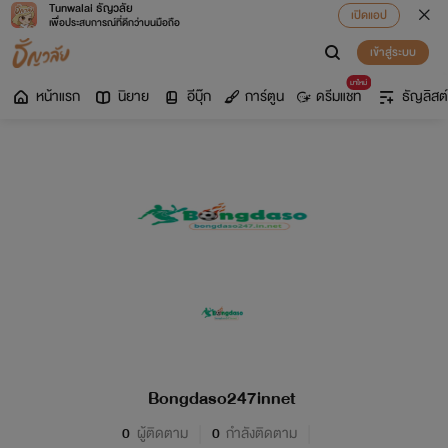
Tunwalai ธัญวลัย
เปิดแอป
เพื่อประสบการณ์ที่ดีกว่าบนมือถือ
เข้าสู่ระบบ
มาใหม่
หน้าแรก
นิยาย
อีบุ๊ก
การ์ตูน
ดรีมแชท
ธัญลิสต์
Bongdaso247innet
0
ผู้ติดตาม
0
กำลังติดตาม