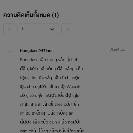
ความคิดเห็นทั้งหมด (
1
)
<
>
Bongdaso247innet
3 เดือนที่แล้ว
Bongdaso tập trung vào lịch thi
đấu, kết quả bóng đá, bảng xếp
hạng, tin tức và phân tích chọn
lọc cho người hâm mộ. Website
có giao diện mượt, tốc độ cập
nhật nhanh và dễ theo dõi trên
nhiều thiết bị. Các thông tin
được sắp xếp gọn giúp người
xem chủ động nắm bắt từng trận