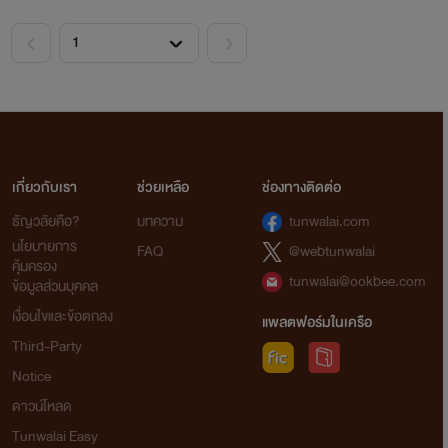
<
>
เกี่ยวกับเรา
ช่วยเหลือ
ช่องทางติดต่อ
ธัญวลัยคือ?
บทความ
tunwalai.com
นโยบายการ
FAQ
@webtunwalai
คุ้มครอง
tunwalai@ookbee.com
ข้อมูลส่วนบุคคล
เงื่อนไขและข้อตกลง
แพลตฟอร์มในเครือ
Third-Party
Notice
ดาวน์โหลด
Tunwalai Easy