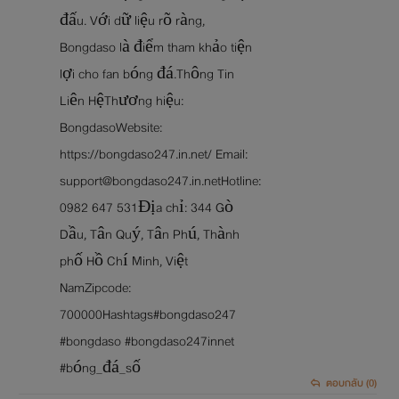
đấu. Với dữ liệu rõ ràng,
Bongdaso là điểm tham khảo tiện
lợi cho fan bóng đá.Thông Tin
Liên HệThương hiệu:
BongdasoWebsite:
https://bongdaso247.in.net/ Email:
support@bongdaso247.in.netHotline:
0982 647 531Địa chỉ: 344 Gò
Dầu, Tân Quý, Tân Phú, Thành
phố Hồ Chí Minh, Việt
NamZipcode:
700000Hashtags#bongdaso247
#bongdaso #bongdaso247innet
#bóng_đá_số
ตอบกลับ (0)