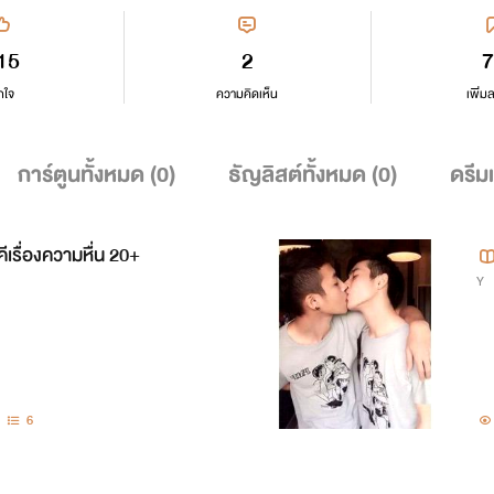
15
2
7
กใจ
ความคิดเห็น
เพิ่ม
การ์ตูนทั้งหมด (
0
)
ธัญลิสต์ทั้งหมด (
0
)
ดรีม
ีเรื่องความหื่น 20+
Y
6