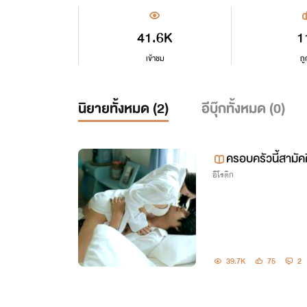
41.6K
1
เข้าชม
ถู
นิยายทั้งหมด (
2
)
อีบุ๊กทั้งหมด (
0
)
ครอบครัวนี้สามัคค
อีโรติก
39.7K
75
2