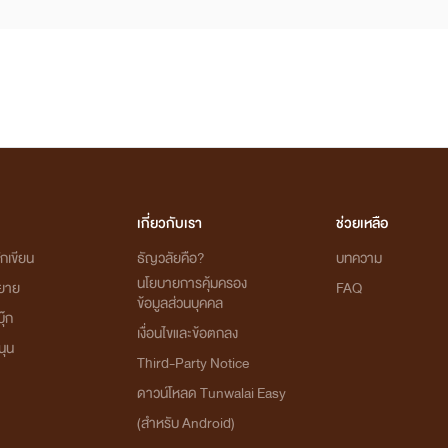
เกี่ยวกับเรา
ช่วยเหลือ
กเขียน
ธัญวลัยคือ?
บทความ
นโยบายการคุ้มครอง
ิยาย
FAQ
ข้อมูลส่วนบุคคล
ุ๊ก
เงื่อนไขและข้อตกลง
นุน
Third-Party Notice
ดาวน์โหลด Tunwalai Easy
(สำหรับ Android)