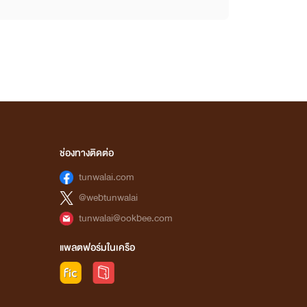
ช่องทางติดต่อ
tunwalai.com
@webtunwalai
tunwalai@ookbee.com
แพลตฟอร์มในเครือ