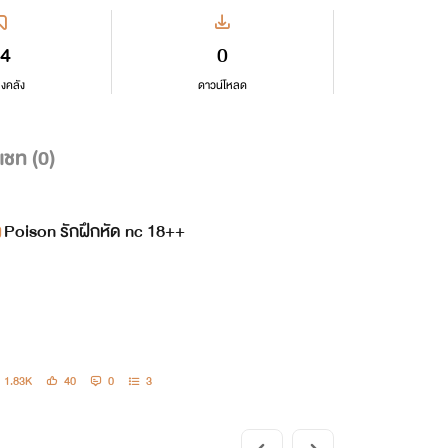
4
0
ลงคลัง
ดาวน์โหลด
แชท (
0
)
Poison รักฝึกหัด nc 18++
1.83K
40
0
3