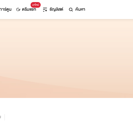
มาใหม่
การ์ตูน
ดรีมแชท
ธัญลิสต์
ค้นหา
ม