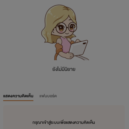
Hashtags: #EE88 #EE88Review #EE88LaGi
#DangKyEE88 #EE88Login #EE88Link #DanhGiaEE88
#TraiNghiemEE88
https://x.com/ee88photography
ยังไม่มีนิยาย
https://www.youtube.com/@ee88photography
https://500px.com/p/ee88photography
https://www.tumblr.com/ee88photography
แสดงความคิดเห็น
แฟนบอร์ด
https://www.twitch.tv/ee88photography/about
https://www.pinterest.com/ee88photography/
กรุณาเข้าสู่ระบบเพื่อแสดงความคิดเห็น