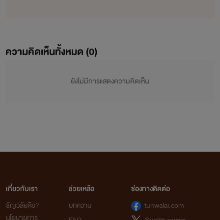
ความคิดเห็นทั้งหมด (
0
)
ยังไม่มีการแสดงความคิดเห็น
เกี่ยวกับเรา
ช่วยเหลือ
ช่องทางติดต่อ
ธัญวลัยคือ?
บทความ
tunwalai.com
นโยบายการ