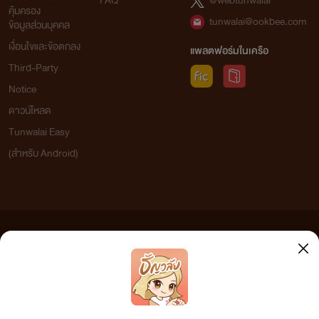
FAQ
@webtunwalai
คุ้มครอง
tunwalai@ookbee.com
ข้อมูลส่วนบุคคล
เงื่อนไขและข้อตกลง
แพลตฟอร์มในเครือ
Third-Party
Notice
ดาวน์โหลด
Tunwalai Easy
(สำหรับ Android)
ข้อความที่ท่านได้อ่านจากเว็บไซต์นี้เกิดจากการเขียนโดยสาธารณชนและเผยแพร่โดยอัตโนมัติ ผู้ดูแล
เว็บไซต์แห่งนี้ไม่ได้เห็นด้วยและไม่ขอรับผิดชอบต่อข้อความใดๆ ทั้งสิ้น ดังนั้นผู้อ่านทุกท่านโปรดใช้
วิจารณญาณในการกลั่นกรองด้วยตนเอง และหากท่านพบข้อความใดๆ ที่ขัดต่อกฎหมายและศีลธรรม
กรุณาแจ้งมาที่ tunwalai@ookbee.com เพื่อทีมงานจะได้ดำเนินการในทันที ทั้งนี้ ทางเว็บไซต์ขอสงวน
ลิขสิทธิ์ตามพระราชบัญญัติลิขสิทธิ์ (ฉบับเพิ่มเติม) พ.ศ.2558